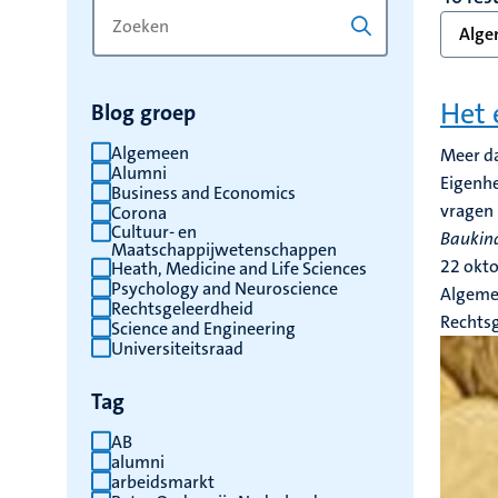
Zoek
Typ
Alge
op
een
trefwoord
trefwoord
om
Het 
Blog groep
de
resultaten
Algemeen
Meer da
Alumni
te
Eigenhe
Business and Economics
vernieuwen
vragen 
Corona
Cultuur- en
Baukin
Maatschappijwetenschappen
22 okt
Heath, Medicine and Life Sciences
Psychology and Neuroscience
Algeme
Rechtsgeleerdheid
Rechts
Science and Engineering
Universiteitsraad
Tag
AB
alumni
arbeidsmarkt