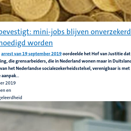
bevestigt: mini-jobs blijven onverzeke
moedigd worden
s
arrest van 19 september 2019
oordeelde het Hof van Justitie da
ng, die grensarbeiders, die in Nederland wonen maar in Duitsland
t van het Nederlandse socialezekerheidsstelsel, verenigbaar is met
e aanpak
...
ber 2019
en en
geleerdheid