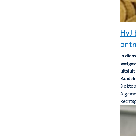
HvJ 
ont
In dien
wetgevi
uitslui
Raad d
3 okto
Algeme
Rechts