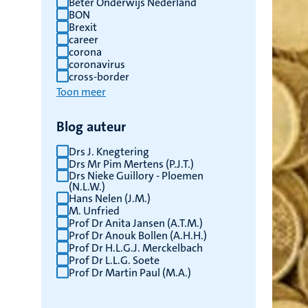
Beter Onderwijs Nederland
BON
Brexit
career
corona
coronavirus
cross-border
Toon meer
Blog auteur
Drs J. Knegtering
Drs Mr Pim Mertens (P.J.T.)
Drs Nieke Guillory - Ploemen
(N.L.W.)
Hans Nelen (J.M.)
M. Unfried
Prof Dr Anita Jansen (A.T.M.)
Prof Dr Anouk Bollen (A.H.H.)
Prof Dr H.L.G.J. Merckelbach
Prof Dr L.L.G. Soete
Prof Dr Martin Paul (M.A.)