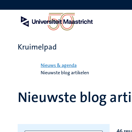
Overslaan
en
naar
de
inhoud
gaan
Kruimelpad
Home
Nieuws & agenda
Nieuwste blog artikelen
Nieuwste blog art
46 res