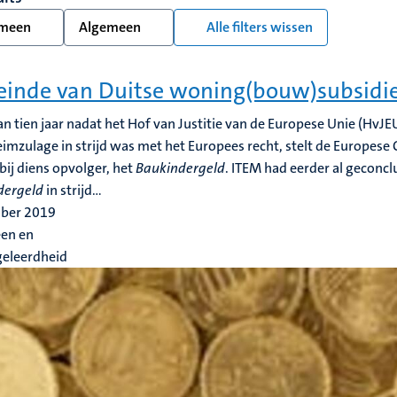
meen
Algemeen
Alle filters wissen
einde van Duitse woning(bouw)subsidi
n tien jaar nadat het Hof van Justitie van de Europese Unie (HvJEU
imzulage in strijd was met het Europees recht, stelt de Europese
bij diens opvolger, het
Baukindergeld
. ITEM had eerder al geconcl
dergeld
in strijd...
ober 2019
en en
geleerdheid