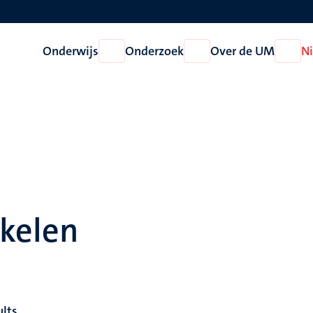
Onderwijs
Onderzoek
Over de UM
N
Open
Open
Open
Onderwijs
Onderzoek
Over
de
UM
ikelen
ults