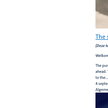
The 
(Deze t
Welkom
The pur
ahead. 
to the...
4 sept
Algem