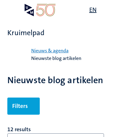
Overslaan
Open
EN
Search
My
en
UM
menu
on
naar
the
de
websit
Kruimelpad
inhoud
gaan
Home
Nieuws & agenda
Nieuwste blog artikelen
Nieuwste blog artikelen
Filters
12 results