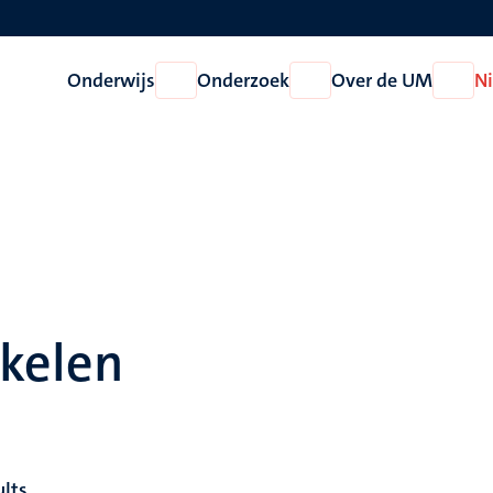
Onderwijs
Onderzoek
Over de UM
N
Open
Open
Open
Onderwijs
Onderzoek
Over
de
UM
ikelen
ults