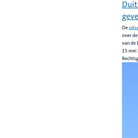
Duit
geve
De
uits
over d
van de 
15 mei
Rechts