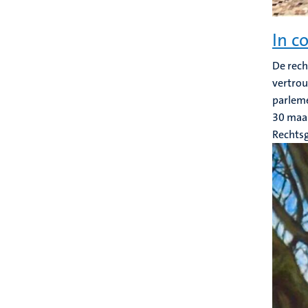
In c
De rech
vertrou
parleme
30 maa
Rechts