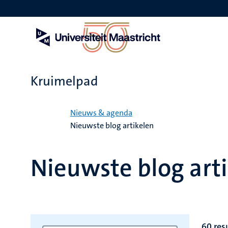
Overslaan
en
naar
de
inhoud
gaan
Kruimelpad
Home
Nieuws & agenda
Nieuwste blog artikelen
Nieuwste blog art
60 res