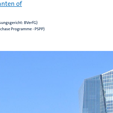
anten of
sungsgericht: BVerfG)
rchase Programme - PSPP)