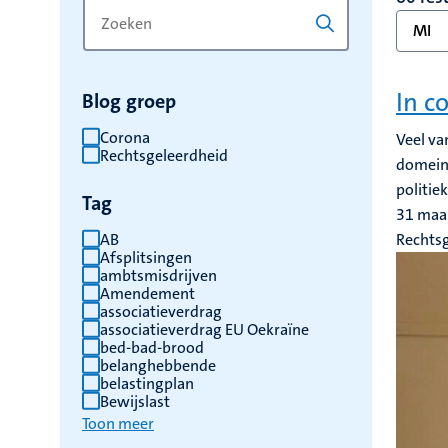
Zoek
Typ
MI
op
een
trefwoord
trefwoord
om
In c
Blog groep
de
resultaten
Corona
Veel va
Rechtsgeleerdheid
te
domein 
vernieuwen
politie
Tag
31 maa
AB
Rechts
Afsplitsingen
ambtsmisdrijven
Amendement
associatieverdrag
associatieverdrag EU Oekraïne
bed-bad-brood
belanghebbende
belastingplan
Bewijslast
Toon meer