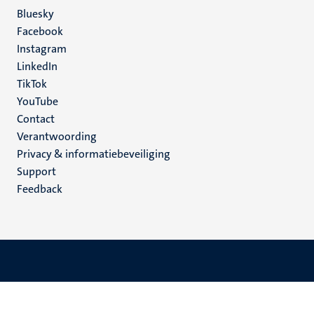
Social
Bluesky
Facebook
media
Instagram
LinkedIn
TikTok
YouTube
Menu
Contact
Verantwoording
footer
Privacy & informatiebeveiliging
(NL)
Support
Feedback