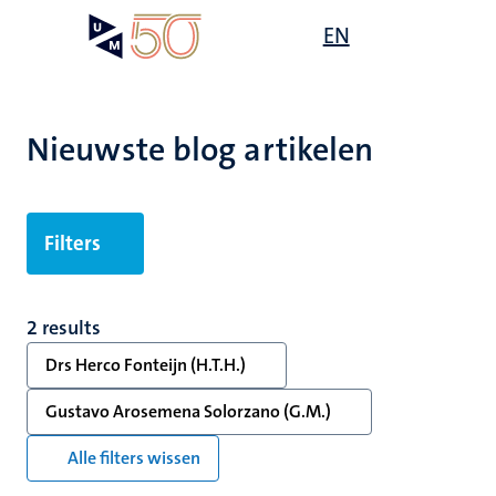
Overslaan
Open
EN
Search
My
en
UM
menu
on
naar
the
de
websit
inhoud
Nieuwste blog artikelen
gaan
Filters
2 results
Drs Herco Fonteijn (H.T.H.)
Gustavo Arosemena Solorzano (G.M.)
Alle filters wissen