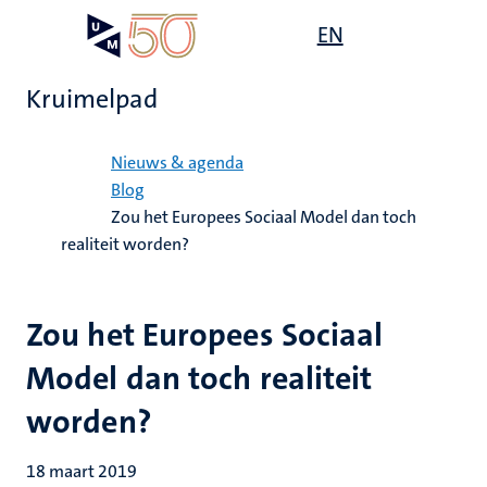
Overslaan
Open
EN
Search
My
en
UM
menu
on
naar
the
Kruimelpad
de
websit
inhoud
Home
gaan
Nieuws & agenda
Blog
Zou het Europees Sociaal Model dan toch
realiteit worden?
Zou het Europees Sociaal
Model dan toch realiteit
worden?
18 maart 2019