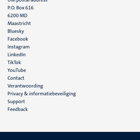
P.O. Box 616
6200 MD
Maastricht
Social
Bluesky
Facebook
media
Instagram
LinkedIn
TikTok
YouTube
Menu
Contact
Verantwoording
footer
Privacy & informatiebeveiliging
(NL)
Support
Feedback