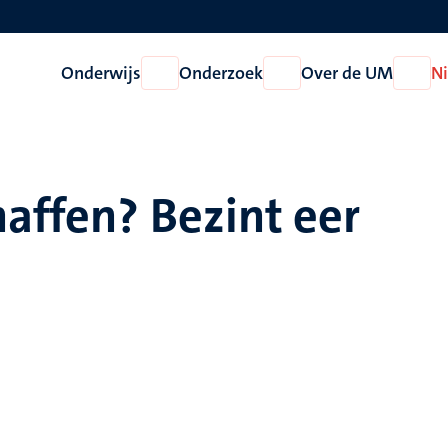
Onderwijs
Onderzoek
Over de UM
N
Open
Open
Open
Onderwijs
Onderzoek
Over
de
UM
affen? Bezint eer