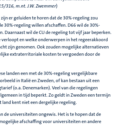
015/316, m.nt. J.W. Zwemmer
)
 zijn er geluiden te horen dat de 30%-regeling zou
e 30%-regeling willen afschaffen. D66 wil de 30%-
 Daarnaast wil de CU de regeling tot vijf jaar beperken.
ie verloopt en welke onderwerpen in het regeerakkoord
 acht zijn genomen. Ook zouden mogelijke alternatieven
jke extraterritoriale kosten te vergoeden door de
ese landen een met de 30%-regeling vergelijkbare
voorbeeld in Italië en Zweden, of kan bestaan uit een
ngtarief (o.a. Denemarken). Veel van die regelingen
lgemeen in tijd beperkt. Zo geldt in Zweden een termijn
t land kent niet een dergelijke regeling.
n de universiteiten ongewis. Het is te hopen dat de
mogelijke afschaffing voor universiteiten en andere