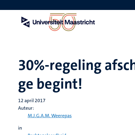
Overslaan
en
naar
de
inhoud
gaan
30%-regeling afsch
ge begint!
12 april 2017
Auteur:
M.J.G.A.M. Weerepas
in