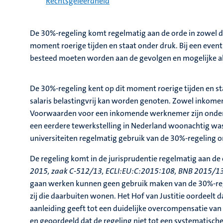
Rechtsgeleerdheid
De 30%-regeling komt regelmatig aan de orde in zowel de 
moment roerige tijden en staat onder druk. Bij een event
besteed moeten worden aan de gevolgen en mogelijke al
De 30%-regeling kent op dit moment roerige tijden en sta
salaris belastingvrij kan worden genoten. Zowel inkom
Voorwaarden voor een inkomende werknemer zijn onder an
een eerdere tewerkstelling in Nederland woonachtig wa
universiteiten regelmatig gebruik van de 30%‑regeling o
De regeling komt in de jurisprudentie regelmatig aan de 
2015, zaak C‑512/13, ECLI:EU:C:2015:108, BNB 2015/133
gaan werken kunnen geen gebruik maken van de 30%-rege
zij die daarbuiten wonen. Het Hof van Justitie oordeelt dat
aanleiding geeft tot een duidelijke overcompensatie van
en geoordeeld dat de regeling niet tot een systematisch