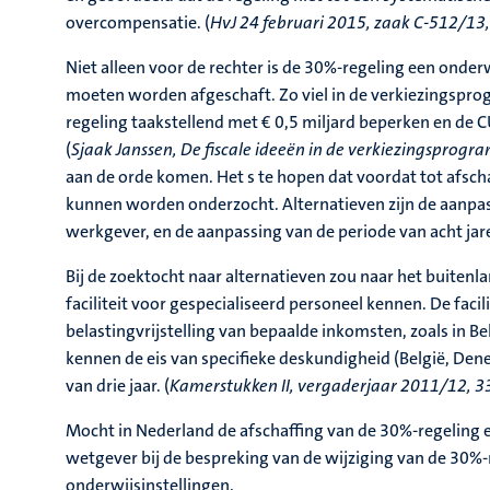
overcompensatie. (
HvJ 24 februari 2015, zaak C‑512/13
Niet alleen voor de rechter is de 30%‑regeling een onder
moeten worden afgeschaft. Zo viel in de verkiezingsprog
regeling taakstellend met € 0,5 miljard beperken en de 
(
Sjaak Janssen, De fiscale ideeën in de verkiezingspro
aan de orde komen. Het s te hopen dat voordat tot afsch
kunnen worden onderzocht. Alternatieven zijn de aanpas
werkgever, en de aanpassing van de periode van acht jar
Bij de zoektocht naar alternatieven zou naar het buiten
faciliteit voor gespecialiseerd personeel kennen. De facil
belastingvrijstelling van bepaalde inkomsten, zoals in Be
kennen de eis van specifieke deskundigheid (België, Den
van drie jaar. (
Kamerstukken II, vergaderjaar 2011/12, 33 
Mocht in Nederland de afschaffing van de 30%‑regeling ee
wetgever bij de bespreking van de wijziging van de 30%-
onderwijsinstellingen.