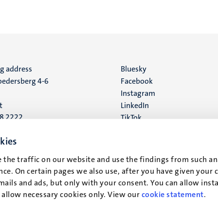
ng address
Social
Bluesky
edersberg 4-6
Facebook
media
Instagram
t
LinkedIn
88 2222
TikTok
YouTube
 address
kies
16
 the traffic on our website and use the findings from such an
ce. On certain pages we also use, after you have given your 
t
mails and ads, but only with your consent. You can allow instal
r allow necessary cookies only. View our
cookie statement
.