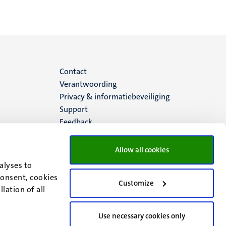
Menu
Contact
Verantwoording
footer
Privacy & informatiebeveiliging
Support
(NL)
Feedback
Allow all cookies
alyses to
consent, cookies
Customize
lation of all
Use necessary cookies only