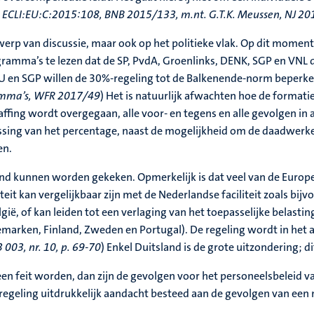
, ECLI:EU:C:2015:108, BNB 2015/133, m.nt. G.T.K. Meussen, NJ 2
werp van discussie, maar ook op het politieke vlak. Op dit moment
ramma’s te lezen dat de SP, PvdA, Groenlinks, DENK, SGP en VNL d
CU en SGP willen de 30%-regeling tot de Balkenende-norm beperken.
gramma’s, WFR 2017/49
) Het is natuurlijk afwachten hoe de format
affing wordt overgegaan, alle voor- en tegens en alle gevolgen in
sing van het percentage, naast de mogelijkheid om de daadwerkeli
en.
land kunnen worden gekeken. Opmerkelijk is dat veel van de Europ
iteit kan vergelijkbaar zijn met de Nederlandse faciliteit zoals bij
lgië, of kan leiden tot een verlaging van het toepasselijke belasti
emarken, Finland, Zweden en Portugal). De regeling wordt in het a
003, nr. 10, p. 69-70
) Enkel Duitsland is de grote uitzondering; di
n feit worden, dan zijn de gevolgen voor het personeelsbeleid va
regeling uitdrukkelijk aandacht besteed aan de gevolgen van een 