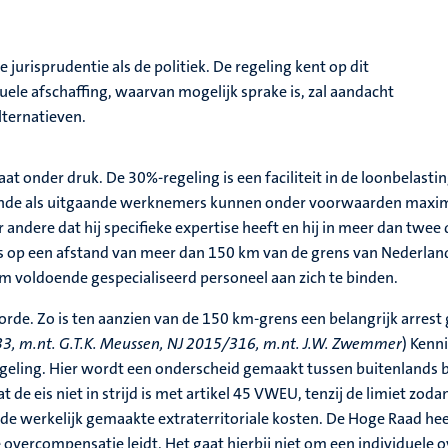
jurisprudentie als de politiek. De regeling kent op dit
uele afschaffing, waarvan mogelijk sprake is, zal aandacht
ternatieven.
at onder druk. De 30%‑regeling is een faciliteit in de loonbelasti
ende als uitgaande werknemers kunnen onder voorwaarden maxima
dere dat hij specifieke expertise heeft en hij in meer dan twe
s op een afstand van meer dan 150 km van de grens van Nederlan
m voldoende gespecialiseerd personeel aan zich te binden.
orde. Zo is ten aanzien van de 150 km‑grens een belangrijk arrest 
, m.nt. G.T.K. Meussen, NJ 2015/316, m.nt. J.W. Zwemmer
) Kenn
ling. Hier wordt een onderscheid gemaakt tussen buitenlands b
 de eis niet in strijd is met artikel 45 VWEU, tenzij de limiet zoda
 de werkelijk gemaakte extraterritoriale kosten. De Hoge Raad hee
e overcompensatie leidt. Het gaat hierbij niet om een individuel