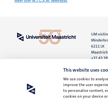
Meer over M.J.G.A.M. Weerepas
UM visiti
Minderbro
6211 LK
Maastrich
+31 43 3
UM postal
This website uses coo
P.O. Box 6
We use cookies to analyse
6200 MD
improve the user experien
Maastrich
to personalise content, e
cookies on your device o