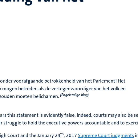
zonder voorafgaande betrokkenheid van het Parlement! Het
n mogen betreden als de vertegenwoordiger van het volk en
(Engelstalige blog)
 zouden moeten belichamen.
years this statement is evidently false. Indeed, courts may also b
ir struggle to hold the executive powers accountable and to exerci
th
igh Court and the January 24
, 2017
Supreme Court judgments
i