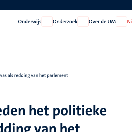
Onderwijs
Onderzoek
Over de UM
N
Open
Open
Open
Onderwijs
Onderzoek
Over
de
UM
was als redding van het parlement
den het politieke
dding van het