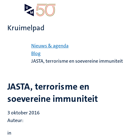
Overslaan
Open
Search
My
en
UM
menu
on
naar
the
Kruimelpad
de
websit
inhoud
Home
gaan
Nieuws & agenda
Blog
JASTA, terrorisme en soevereine immuniteit
JASTA, terrorisme en
soevereine immuniteit
3 oktober 2016
Auteur:
in