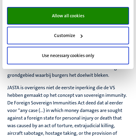
Lastig is JASTA uiteraard wel voor het voeren van
buitenlandse betrekkingen; buitenlands beleid wordt dan
Allow all cookies
opens mede gevoerd in de nationale rechterlijke macht
Ook is JASTA riskant voor de VS zelf, zowel vanuit het
Customize
perspectief van buitenlandse betrekkingen, maar ook
vanwege het risico dat men zelf ook ooit nog eens
onderworpen wordt aan de rechtsmacht van een
Use necessary cookies only
buitenlandse rechterlijke macht voor het gebruik van
drones of anderszins militair handelen buiten het eigen
grondgebied waarbij burgers het doelwit bleken.
JASTA is overigens niet de eerste inperking die de VS
hebben gemaakt op het concept van sovereign immunity.
De Foreign Sovereign Immunities Act deed dat al eerder
voor “any case (…) in which money damages are sought
against a foreign state for personal injury or death that
was caused by an act of torture, extrajudicial killing,
aircraft sabotage, hostage taking, or the provision of