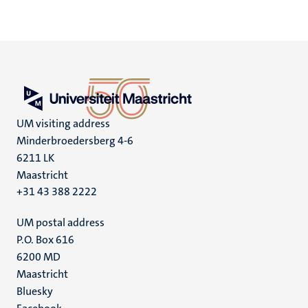
UM visiting address
Minderbroedersberg 4-6
6211 LK
Maastricht
+31 43 388 2222
UM postal address
P.O. Box 616
6200 MD
Maastricht
Social
Bluesky