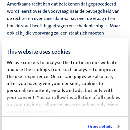
Amerikaans recht kan dat betekenen dat geprocedeerd
wordt, eerst over de voorvraag naar de bevoegdheid van
de rechter en eventueel daarna pas over de vraag of en
hoe de staat heeft bijgedragen en schadeplichtig is. Maar
ook al bij die voorvraag zal een staat zich moeten
verweren, stukken overleggen, en onderworpen zijn aan
het Amerikaanse federale civiele proces. En dat te
This website uses cookies
voorkomen is nu net het oogmerk van het concept van
soevereine immuniteit. Daar lopen we in Nederland bij
We use cookies to analyse the traffic on our website
voorbeeld tegenaan als een werknemer van een
and use the findings from such analyses to improve
the user experience. On certain pages we also use,
ambassade wordt uitgebuit of wordt onderbetaald.
after you have given your consent, cookies to
Een civiel process als mogelijk gemaakt door JASTA vindt
personalise content, emails and ads, but only with
plaats op initiatief van individuele klagers; de federale
your consent. You can allow installation of all cookies
regering kan alleen interveniëren als er te goeder trouw al
on your device or allow necessary cookies only. View
onderhandelingen worden gevoerd met de gedagvaarde
our
cookie statement
.
staat over een schadevergoeding. In zulk een geval kan de
rechter de procedure schorsen.
Show details