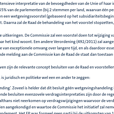
tensieve interpretatie van de bevoegdheden van de Unie of haar in
55% van de parlementen (bij 2 stemmen per land, waarvan één per
n een wetgevingsvoorstel (gebaseerd op het subsidiariteitsbegins
 Daarna zal de Raad de behandeling van het voorstel stopzetten, 
ale uitkeringen. De Commissie zal een voorstel doen tot wijzigin
aar het kind woont. Een andere Verordening (492/2011) zal aange
 van exceptionele omvang over langere tijd, en als daardoor essen
de melding aan de Commissie kan de Raad de staat dan toestaan 
n zijn de relevante concept besluiten van de Raad en voorstellen
is juridisch en politieke wel een en ander te zeggen:
ding’. Zoveel is helder dat dit besluit géén wetgevingshandeling i
lende besluiten evenzovele verdragsinterpretaties zijn door de reg
althans niet neerkomen op verdragswijzigingen waarvoor de ver
en aangekondigd en waartoe de Commissie het initiatief zal nem
ement. Het EP was formeel geen partij bij de uitkomsten van 19