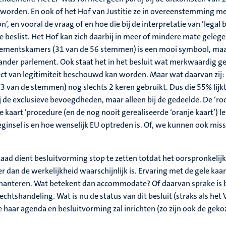
orden. En ook of het Hof van Justitie ze in overeenstemming met
’, en vooral de vraag of en hoe die bij de interpretatie van ‘legal 
e beslist. Het Hof kan zich daarbij in meer of mindere mate geleg
lementskamers (31 van de 56 stemmen) is een mooi symbool, maar p
g ander parlement. Ook staat het in het besluit wat merkwaardig g
ct van legitimiteit beschouwd kan worden. Maar wat daarvan zij: 
 van de stemmen) nog slechts 2 keren gebruikt. Dus die 55% lijk
 bij de exclusieve bevoegdheden, maar alleen bij de gedeelde. De ‘
le kaart ’procedure (en de nog nooit gerealiseerde ‘oranje kaart’) 
beginsel is en hoe wenselijk EU optreden is. Of, we kunnen ook mis
 Raad dient besluitvorming stop te zetten totdat het oorspronkeli
r dan de werkelijkheid waarschijnlijk is. Ervaring met de gele k
 hanteren. Wat betekent dan accommodate? Of daarvan sprake is be
echtshandeling. Wat is nu de status van dit besluit (straks als het
e haar agenda en besluitvorming zal inrichten (zo zijn ook de ge