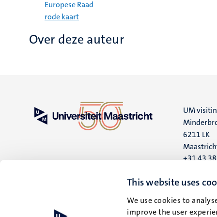
Europese Raad
rode kaart
Over deze auteur
UM visiti
Minderbro
6211 LK
Maastrich
+31 43 3
UM postal
This website uses coo
P.O. Box 6
We use cookies to analyse
6200 MD
improve the user experien
Maastrich