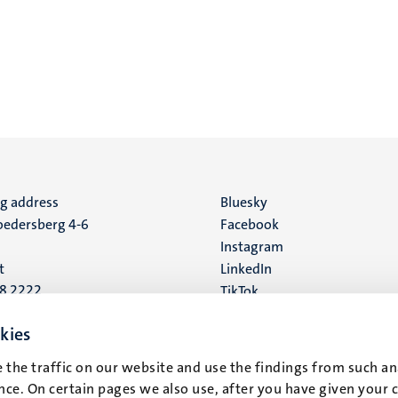
ng address
Social
Bluesky
edersberg 4-6
Facebook
media
Instagram
t
LinkedIn
88 2222
TikTok
YouTube
 address
kies
16
 the traffic on our website and use the findings from such an
ce. On certain pages we also use, after you have given your 
t