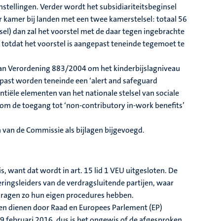
stellingen. Verder wordt het subsidiariteitsbeginsel
 kamer bij landen met een twee kamerstelsel: totaal 56
el) dan zal het voorstel met de daar tegen ingebrachte
totdat het voorstel is aangepast teneinde tegemoet te
g van Verordening 883/2004 om het kinderbijslagniveau
past worden teneinde een ‘alert and safeguard
tiële elementen van het nationale stelsel van sociale
om de toegang tot ‘non-contributory in-work benefits’
 van de Commissie als bijlagen bijgevoegd.
s, want dat wordt in art. 15 lid 1 VEU uitgesloten. De
eringsleiders van de verdragsluitende partijen, waar
dragen zo hun eigen procedures hebben.
en dienen door Raad en Europees Parlement (EP)
 februari 2016, dus is het ongewis of de afgesproken