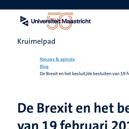
Overslaan
en
naar
de
inhoud
gaan
Kruimelpad
Home
Nieuws & agenda
Blog
De Brexit en het besluit/de besluiten van 19 
De Brexit en het b
van 19 februari 20