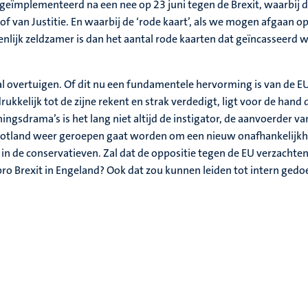
 geïmplementeerd na een nee op 23 juni tegen de Brexit, waarbij 
 van Justitie. En waarbij de ‘rode kaart’, als we mogen afgaan op
ijk zeldzamer is dan het aantal rode kaarten dat geïncasseerd wo
r zal overtuigen. Of dit nu een fundamentele hervorming is van de E
ukkelijk tot de zijne rekent en strak verdedigt, ligt voor de hand d
ingsdrama’s is het lang niet altijd de instigator, de aanvoerder va
 Schotland weer geroepen gaat worden om een nieuw onafhankelijk
en in de conservatieven. Zal dat de oppositie tegen de EU verzachte
ro Brexit in Engeland? Ook dat zou kunnen leiden tot intern gedo