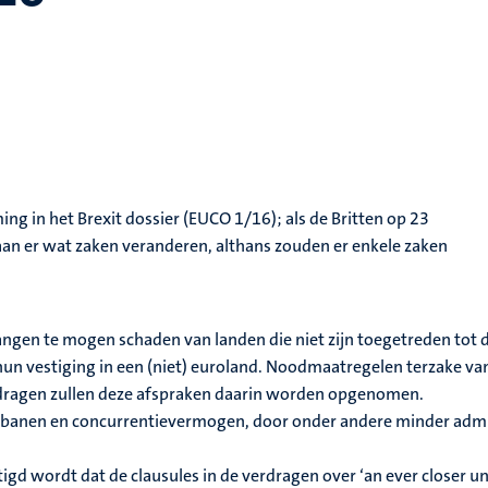
g in het Brexit dossier (EUCO 1/16); als de Britten op 23
gaan er wat zaken veranderen, althans zouden er enkele zaken
angen te mogen schaden van landen die niet zijn toegetreden tot 
hun vestiging in een (niet) euroland. Noodmaatregelen terzake va
erdragen zullen deze afspraken daarin worden opgenomen.
n banen en concurrentievermogen, door onder andere minder admi
igd wordt dat de clausules in de verdragen over ‘an ever closer u