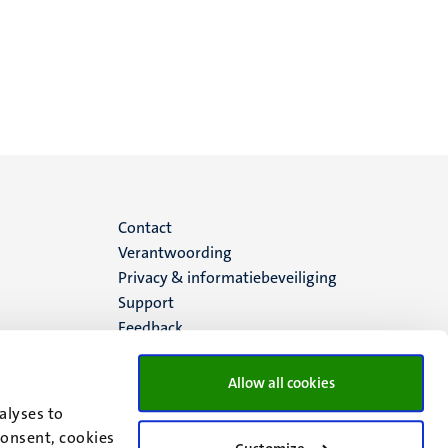
Menu
Contact
Verantwoording
footer
Privacy & informatiebeveiliging
Support
(NL)
Feedback
Allow all cookies
alyses to
consent, cookies