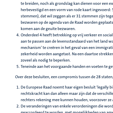
te breiden, noch als grondslag kan dienen voor een ex
herbevestigd en een vorm van rode kaart ingevoerd: 
stemmen), dat wil zeggen als er 31 stemmen zijn tege
bezwaren op de agenda van de Raad worden geplaatst.
komen aan de geuite bezwaren.
Onderdeel 4 heeft betrekking op vrij verkeer en soci
aan te passen aan de levensstandaard van het land w
mechanism’ te creëren in het geval van een immigratie
zekerheid worden aangetast. Na een daartoe strekken
zoveel als nodig te beperken.
Teneinde aan het voorgaande handen en voeten te geve
Over deze besluiten, een compromis tussen de 28 staten, 
De Europese Raad noemt haar eigen besluit ‘legally bin
rechtskracht kan dan alleen maar zijn dat de verschil
rechters rekening mee kunnen houden, voorzover ze 
De veranderingen van enkele verordeningen die word
geaccordeerd te worden, met mogelijkheden van amend