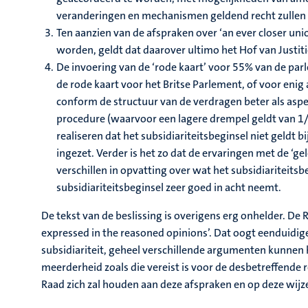
veranderingen en mechanismen geldend recht zullen w
Ten aanzien van de afspraken over ‘an ever closer union
worden, geldt dat daarover ultimo het Hof van Justiti
De invoering van de ‘rode kaart’ voor 55% van de par
de rode kaart voor het Britse Parlement, of voor eni
conform de structuur van de verdragen beter als aspe
procedure (waarvoor een lagere drempel geldt van 1/3
realiseren dat het subsidiariteitsbeginsel niet geldt
ingezet. Verder is het zo dat de ervaringen met de ‘ge
verschillen in opvatting over wat het subsidiariteits
subsidiariteitsbeginsel zeer goed in acht neemt.
De tekst van de beslissing is overigens erg onhelder. De
expressed in the reasoned opinions’. Dat oogt eenduidige
subsidiariteit, geheel verschillende argumenten kunnen
meerderheid zoals die vereist is voor de desbetreffende r
Raad zich zal houden aan deze afspraken en op deze wijz