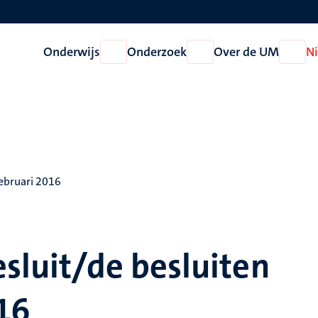
Onderwijs
Onderzoek
Over de UM
N
Open
Open
Open
Onderwijs
Onderzoek
Over
de
UM
februari 2016
esluit/de besluiten
16