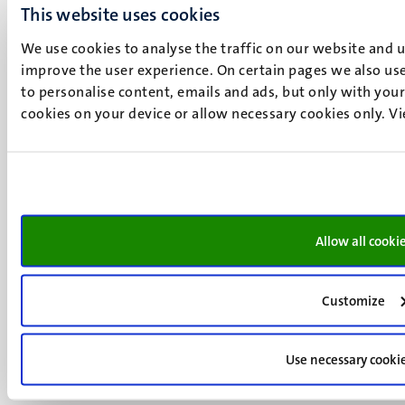
6211 LK
This website uses cookies
Maastricht
We use cookies to analyse the traffic on our website and 
+31 43 388 2222
improve the user experience. On certain pages we also use
to personalise content, emails and ads, but only with your 
UM postal address
cookies on your device or allow necessary cookies only. V
P.O. Box 616
6200 MD
Maastricht
Social
Bluesky
Facebook
media
Instagram
Allow all cooki
LinkedIn
TikTok
YouTube
Customize
Menu
Contact
Verantwoording
footer
Use necessary cooki
Privacy & informatiebeveiliging
(NL)
Support