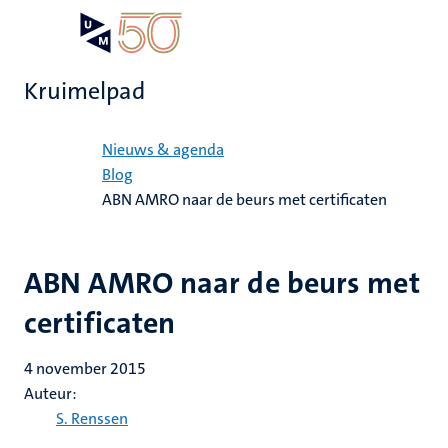
Overslaan
Open
Search
My
en
UM
menu
on
naar
the
Kruimelpad
de
websit
inhoud
Home
gaan
Nieuws & agenda
Blog
ABN AMRO naar de beurs met certificaten
ABN AMRO naar de beurs met
certificaten
4 november 2015
Auteur:
S. Renssen