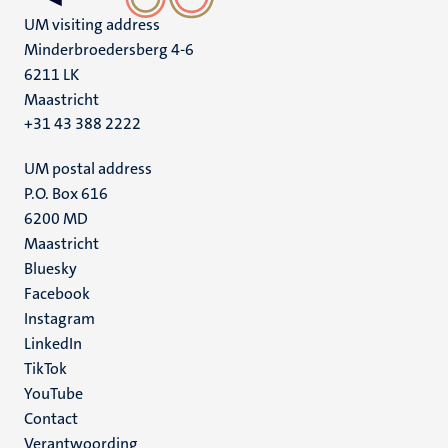
UM visiting address
Minderbroedersberg 4-6
6211 LK
Maastricht
+31 43 388 2222
UM postal address
P.O. Box 616
6200 MD
Maastricht
Social
Bluesky
Facebook
media
Instagram
LinkedIn
TikTok
YouTube
Menu
Contact
Verantwoording