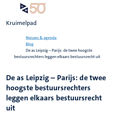
Overslaan
Open
Search
My
en
UM
menu
on
naar
the
Kruimelpad
de
websit
inhoud
Home
gaan
Nieuws & agenda
Blog
De as Leipzig – Parijs: de twee hoogste
bestuursrechters leggen elkaars bestuursrecht uit
De as Leipzig – Parijs: de twee
hoogste bestuursrechters
leggen elkaars bestuursrecht
uit