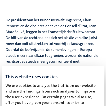
De president van het Bundesverwaltungsrecht, Klaus
Rennert, en de vice-president van de Conseil d’Etat, Jean-
Marc Sauvé, leggen in het Franse tijdschrift uit waarom.
De blik van de rechter dient zich net als die van elke jurist
meer dan ooit uitstrekken tot voorbij de landsgrenzen.
Doordat de leefwijzen in de samenlevingen in Europa
steeds meer naar elkaar toegroeien, worden de nationale
rechtsordes steeds meer geconfronteerd met
vergelijkbare rechtsvragen. Ook maken de rechters van de
EU Lidstaten deel uit van het juridische systeem van de
This website uses cookies
Europese Unie en nemen zij deel aan het Europese
systeem van de bescherming van de mensenrechten.
We use cookies to analyse the traffic on our website
and use the findings from such analyses to improve
Het is dan ook volgens deze twee vertegenwoordigers een
the user experience. On certain pages we also use,
grote uitdaging om een grondige kennis te hebben van de
after you have given your consent, cookies to