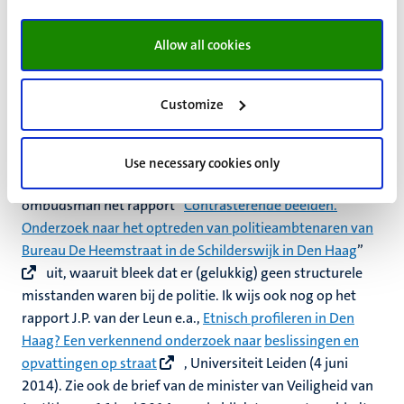
voor mensenrechter. Etnisch profileren onderkennen en
aanpakken”
uit, waarop de toenmalige nationale
Allow all cookies
ombudsman meldde dat dit (ongeoorloofde) etnisch
profileren in de politiecultuur zit, hetgeen (uiteraard) door
de politie meteen werd ontkend. Zie ook het rapport
Customize
“Gelijkheid onder druk: De impact van etnisch profileren”
van november 2013 en het
memo
van 14 november
2014 over etnisch profileren, beide eveneens van Amnesty
Use necessary cookies only
International. Op 29 juli 2014 bracht de Nationale
ombudsman het rapport “
Contrasterende beelden.
Onderzoek naar het optreden van politieambtenaren van
Bureau De Heemstraat in de Schilderswijk in Den Haag
”
uit, waaruit bleek dat er (gelukkig) geen structurele
misstanden waren bij de politie. Ik wijs ook nog op het
rapport J.P. van der Leun e.a.,
Etnisch profileren in Den
Haag? Een verkennend onderzoek naar
beslissingen en
opvattingen op straat
, Universiteit Leiden (4 juni
2014). Zie ook de brief van de minister van Veiligheid van