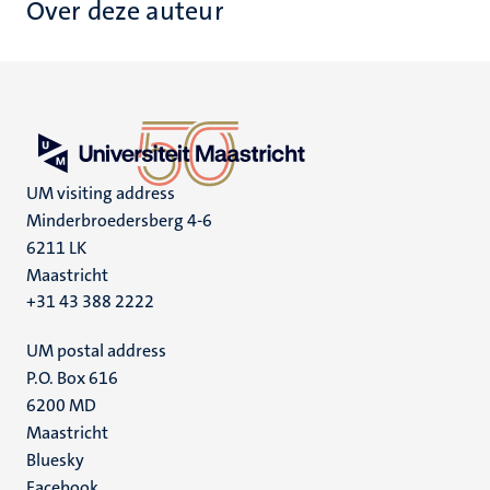
Over deze auteur
UM visiting address
Minderbroedersberg 4-6
6211 LK
Maastricht
+31 43 388 2222
UM postal address
P.O. Box 616
6200 MD
Maastricht
Social
Bluesky
Facebook