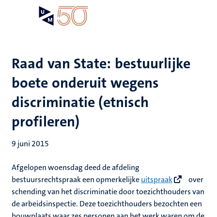
Overslaan
Open
Search
My
en
UM
menu
on
naar
the
de
websit
inhoud
Raad van State: bestuurlijke
gaan
boete onderuit wegens
discriminatie (etnisch
profileren)
9 juni 2015
Afgelopen woensdag deed de afdeling
bestuursrechtspraak een opmerkelijke
uitspraak
over
schending van het discriminatie door toezichthouders van
de arbeidsinspectie. Deze toezichthouders bezochten een
bouwplaats waar zes personen aan het werk waren om de