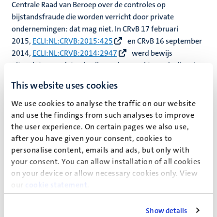
Centrale Raad van Beroep over de controles op
bijstandsfraude die worden verricht door private
ondernemingen: dat mag niet. In CRvB 17 februari
2015,
ECLI:NL:CRVB:2015:425
en CRvB 16 september
2014,
ECLI:NL:CRVB:2014:2947
werd bewijs
uitgesloten omdat gebruik werd gemaakt van de diensten
van het bedrijf SV Land dat het diep in de persoonlijke
This website uses cookies
levenssfeer van de uitkeringsgerechtigde ingrijpende
controleonderzoek uitvoerde. De Centrale Raad vindt dat
We use cookies to analyse the traffic on our website
deze controle tot de kerntaken binnen het publieke
and use the findings from such analyses to improve
domein behoort. De overheid mag daarvoor geen
the user experience. On certain pages we also use,
commercieel bedrijf inschakelen.
after you have given your consent, cookies to
personalise content, emails and ads, but only with
De uitspraak van de afdeling bestuursrechtspraak van
your consent. You can allow installation of all cookies
afgelopen woensdag doet denken aan de discussie over
on your device or allow necessary cookies only. View
etnisch profileren die nog niet zo heel lang geleden werd
our
cookie statement
.
gevoerd. Amnesty International bracht op 28 oktober
2013 het rapport
“Proactief politieoptreden vormt risico
Show details