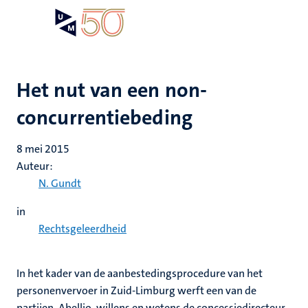
Overslaan
Open
Search
My
en
UM
menu
on
naar
the
de
websit
inhoud
Het nut van een non-
gaan
concurrentiebeding
8 mei 2015
Auteur:
N. Gundt
in
Rechtsgeleerdheid
In het kader van de aanbestedingsprocedure van het
personenvervoer in Zuid-Limburg werft een van de
partijen, Abellio, willens en wetens de concessiedirecteur