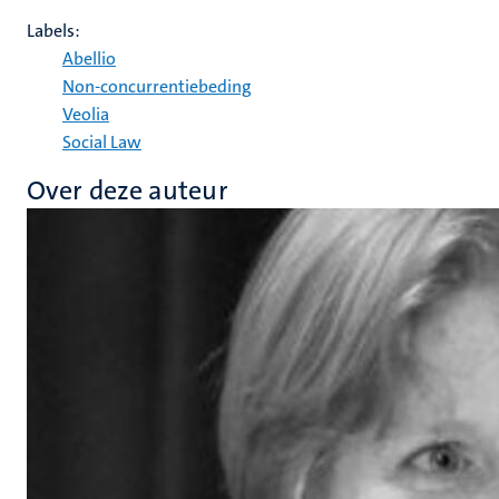
Labels:
Abellio
Non-concurrentiebeding
Veolia
Social Law
Over deze auteur