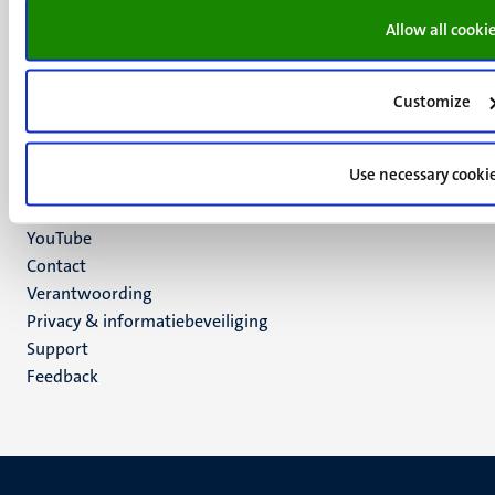
P.O. Box 616
Allow all cooki
6200 MD
Maastricht
Social
Bluesky
Customize
Facebook
media
Instagram
Use necessary cooki
LinkedIn
TikTok
YouTube
Menu
Contact
Verantwoording
footer
Privacy & informatiebeveiliging
(NL)
Support
Feedback