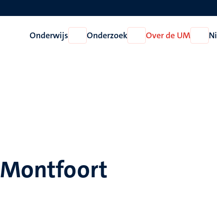
Onderwijs
Onderzoek
Over de UM
N
Open
Open
Open
Onderwijs
Onderzoek
Over
de
UM
n Montfoort