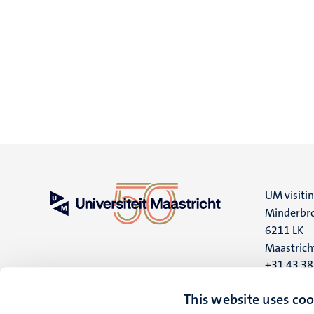
UM visiti
Minderbro
6211 LK
Maastrich
+31 43 3
UM postal
This website uses coo
P.O. Box 6