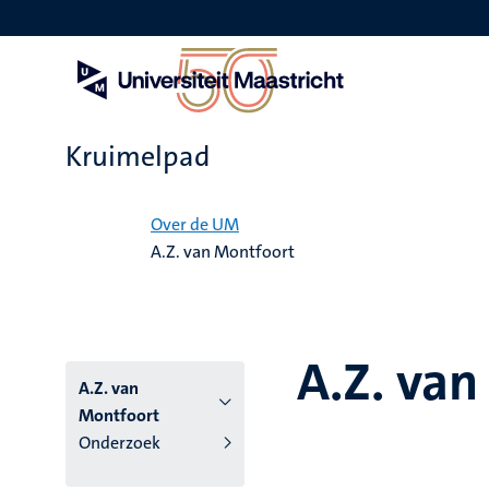
Overslaan
en
naar
de
inhoud
gaan
Kruimelpad
Home
Over de UM
A.Z. van Montfoort
A.Z. va
A.Z. van
Montfoort
Onderzoek