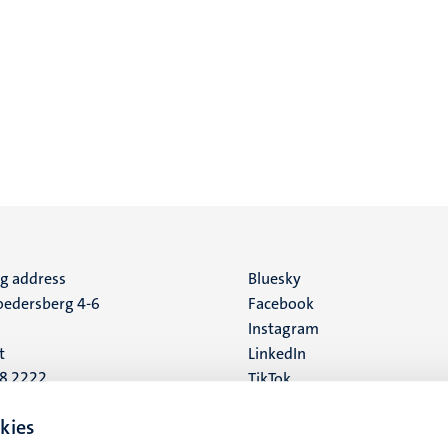
ng address
Social
Bluesky
edersberg 4-6
Facebook
media
Instagram
t
LinkedIn
88 2222
TikTok
YouTube
 address
kies
16