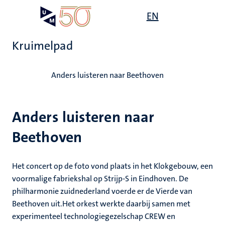
Overslaan
Open
EN
Search
My
en
UM
menu
on
naar
the
Kruimelpad
de
websit
inhoud
Home
gaan
Anders luisteren naar Beethoven
Anders luisteren naar
Beethoven
Het concert op de foto vond plaats in het Klokgebouw, een
voormalige fabriekshal op Strijp-S in Eindhoven. De
philharmonie zuidnederland voerde er de Vierde van
Beethoven uit.Het orkest werkte daarbij samen met
experimenteel technologiegezelschap CREW en