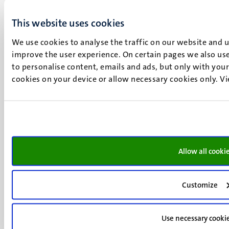
Maastricht
+31 43 388 2222
This website uses cookies
We use cookies to analyse the traffic on our website and 
UM postal address
improve the user experience. On certain pages we also use
P.O. Box 616
to personalise content, emails and ads, but only with your 
6200 MD
cookies on your device or allow necessary cookies only. V
Maastricht
Social
Bluesky
Facebook
media
Instagram
LinkedIn
TikTok
Allow all cooki
YouTube
Menu
Contact
Verantwoording
Customize
footer
Privacy & informatiebeveiliging
(NL)
Support
Use necessary cooki
Feedback