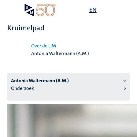
Overslaan
Open
EN
Search
My
en
UM
menu
on
naar
the
Kruimelpad
de
websit
inhoud
Home
gaan
Over de UM
Antonia Waltermann (A.M.)
tie
s
Antonia Waltermann (A.M.)
Onderzoek