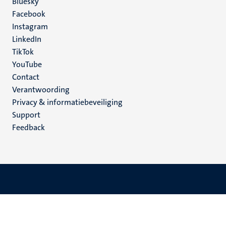
Social
Bluesky
Facebook
media
Instagram
LinkedIn
TikTok
YouTube
Menu
Contact
Verantwoording
footer
Privacy & informatiebeveiliging
(NL)
Support
Feedback