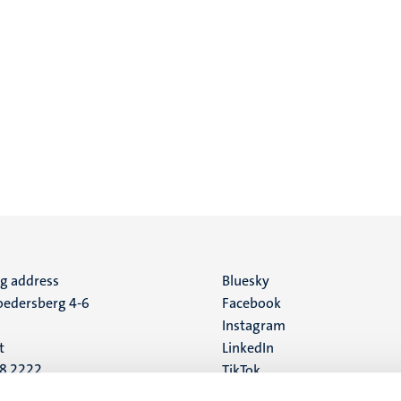
ng address
Social
Bluesky
edersberg 4-6
Facebook
media
Instagram
t
LinkedIn
88 2222
TikTok
YouTube