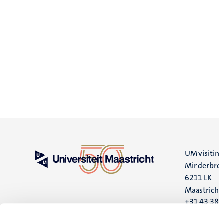
UM visiti
Minderbro
6211 LK
Maastrich
+31 43 3