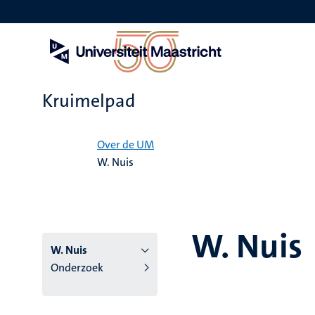
Overslaan
en
naar
de
inhoud
gaan
Kruimelpad
Home
Over de UM
W. Nuis
W. Nuis
W. Nuis
Onderzoek