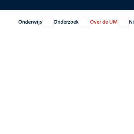
Onderwijs
Onderzoek
Over de UM
N
Open
Open
Open
Onderwijs
Onderzoek
Over
de
UM