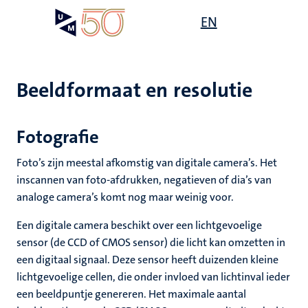
Overslaan
Open
EN
Search
My
en
UM
menu
on
naar
the
de
websit
inhoud
Beeldformaat en resolutie
gaan
Fotografie
Foto’s zijn meestal afkomstig van digitale camera’s. Het
inscannen van foto-afdrukken, negatieven of dia’s van
analoge camera’s komt nog maar weinig voor.
Een digitale camera beschikt over een lichtgevoelige
sensor (de CCD of CMOS sensor) die licht kan omzetten in
een digitaal signaal. Deze sensor heeft duizenden kleine
lichtgevoelige cellen, die onder invloed van lichtinval ieder
een beeldpuntje genereren. Het maximale aantal