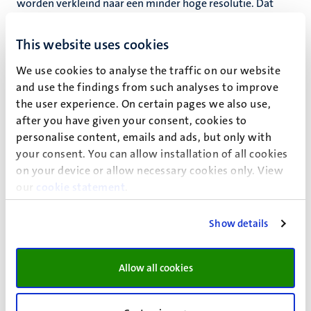
worden verkleind naar een minder hoge resolutie. Dat
gebeurt in een beeldbewerkings-programma zoals Adobe
Photoshop. Bij het verkleinen haalt het programma pixels
This website uses cookies
weg, maar je houdt altijd nog een goede foto over,
We use cookies to analyse the traffic on our website
afgemeten aan de nieuwe resolutie.
and use the findings from such analyses to improve
Foto’s met een lage resolutie kunnen niet worden
the user experience. On certain pages we also use,
vergroot tot een hogere resolutie. Dit gaat altijd ten koste
after you have given your consent, cookies to
van de beeldkwaliteit omdat de grotere foto het toch met
personalise content, emails and ads, but only with
de geringe beeldinformatie van de kleine foto moet doen.
your consent. You can allow installation of all cookies
on your device or allow necessary cookies only. View
Je krijgt dan het bekende ‘blokkerige’ of onscherpe beeld
our
cookie statement
.
te zien in de vergroting. Daarom is het verstandig om
altijd het grootste fotobestand met de hoogste resolutie
aan te vragen. Verkleinen kan altijd nog.
Show details
Illustraties
Allow all cookies
Illustraties worden vaak gemaakt in speciale
illustratieprogramma’s zoals Adobe Illustrator. Omdat