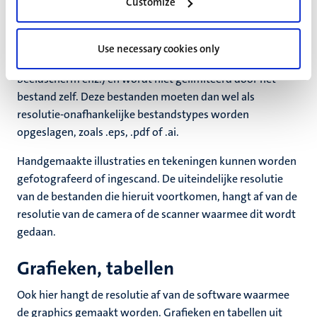
Customize
deze bestanden opgebouwd zijn uit vectoren (wiskundig
gedefinieerde lijnen en vlakken) zijn ze in principe
eindeloos groot te gebruiken. De resolutie wordt
Use necessary cookies only
gedefinieerd door het uitvoermedium (printer, drukwerk,
beeldscherm enz.) en wordt niet gelimiteerd door het
bestand zelf. Deze bestanden moeten dan wel als
resolutie-onafhankelijke bestandstypes worden
opgeslagen, zoals .eps, .pdf of .ai.
Handgemaakte illustraties en tekeningen kunnen worden
gefotografeerd of ingescand. De uiteindelijke resolutie
van de bestanden die hieruit voortkomen, hangt af van de
resolutie van de camera of de scanner waarmee dit wordt
gedaan.
Grafieken, tabellen
Ook hier hangt de resolutie af van de software waarmee
de graphics gemaakt worden. Grafieken en tabellen uit