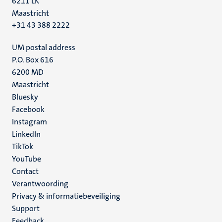
6211 LK
Maastricht
+31 43 388 2222
UM postal address
P.O. Box 616
6200 MD
Maastricht
Social
Bluesky
Facebook
media
Instagram
LinkedIn
TikTok
YouTube
Menu
Contact
Verantwoording
footer
Privacy & informatiebeveiliging
(NL)
Support
Feedback