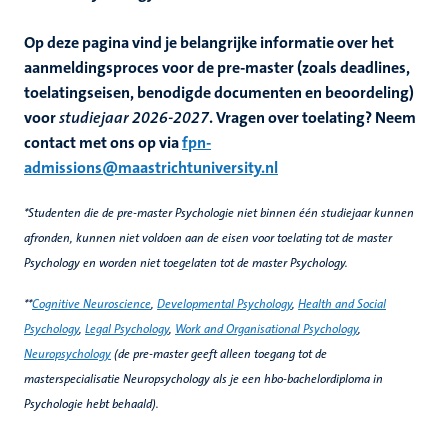
Op deze pagina vind je belangrijke informatie over het
aanmeldingsproces voor de pre-master (zoals deadlines,
toelatingseisen, benodigde documenten en beoordeling)
voor
studiejaar 2026-2027
. Vragen over toelating?
Neem
contact met ons op via
fpn-
admissions@maastrichtuniversity.nl
*Studenten die de pre-master Psychologie niet binnen één studiejaar kunnen
afronden, kunnen niet voldoen aan de eisen voor toelating tot de master
Psychology en worden niet toegelaten tot de master Psychology.
**
Cognitive Neuroscience
,
Developmental Psychology
,
Health and Social
Psychology
,
Legal Psychology
,
Work and Organisational Psychology
,
Neuropsychology
(de pre-master geeft alleen toegang tot de
masterspecialisatie Neuropsychology als je een hbo-bachelordiploma in
Psychologie hebt behaald).