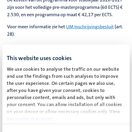
zijn voor het volledige pre-masterprogramma (60 ECTS) €
2.530, en een programma op maat € 42,17 per ECTS.
Voor meer informatie zie het
UM Inschrijvingsbesluit
(art.
28).
This website uses cookies
Algemene eisen: vooropleiding
De toelatingseisen voor studiejaar 2026-2027 voor de
We use cookies to analyse the traffic on our website
pre-master Psychologie zijn afhankelijk van je
and use the findings from such analyses to improve
vooropleiding. Controleer welke eisen op jou van
the user experience. On certain pages we also use,
after you have given your consent, cookies to
toepassing zijn.
personalise content, emails and ads, but only with
your consent. You can allow installation of all cookies
Studenten kunnen zich aanmelden als ze niet voldoen aan
on your device or allow necessary cookies only. View
de toelatingseisen voor de master Psychology, maar wel
our
cookie statement
.
een afgeronde hbo-bachelor hebben behaald (of
equivalent) maar kunnen aantonen dat ze een tekort