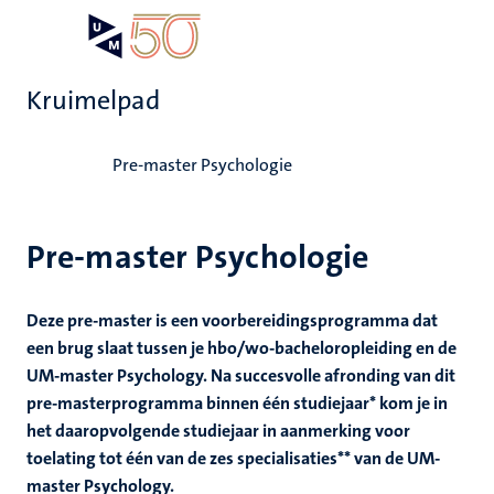
Overslaan
Open
Search
My
en
UM
menu
on
naar
the
Kruimelpad
de
websit
inhoud
Home
gaan
Pre-master Psychologie
Pre-master Psychologie
Deze pre-master is een voorbereidingsprogramma dat
een brug slaat tussen je hbo/wo-bacheloropleiding en de
UM-master Psychology. Na succesvolle afronding van dit
pre-masterprogramma binnen één studiejaar* kom je in
het daaropvolgende studiejaar in aanmerking voor
toelating tot één van de zes specialisaties** van de UM-
master Psychology.