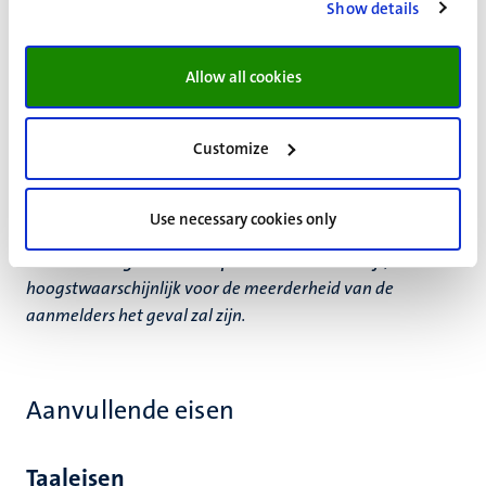
Show details
hebben van slechts 60 of minder ECTS met betrekking tot
de toelatingseisen voor de master Psychology.
Allow all cookies
Of je in aanmerking komt voor toelating wordt
beoordeeld door de Toelatingscommissie.
Customize
Houd er rekening mee dat de combinatie van het
afgeronde programma van de pre-master Psychologie in
combinatie met het afgeronde programma van de master
Use necessary cookies only
Psychologie
niet garandeert dat je voldoet aan alle eisen
voor toelating tot klinisch post-masteronderwijs
, wat
hoogstwaarschijnlijk voor de meerderheid van de
aanmelders het geval zal zijn.
Aanvullende eisen
Taaleisen