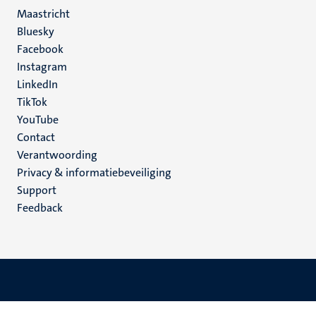
Maastricht
Social
Bluesky
Facebook
media
Instagram
LinkedIn
TikTok
YouTube
Menu
Contact
Verantwoording
footer
Privacy & informatiebeveiliging
(NL)
Support
Feedback