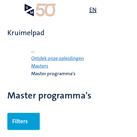
Overslaan
Open
EN
Search
My
en
UM
menu
on
naar
the
de
websit
Kruimelpad
inhoud
gaan
Home
...
s
Ontdek onze opleidingen
gen
Masters
Master programma's
,
ing
Master programma's
euning
elden
ing
Filters
en