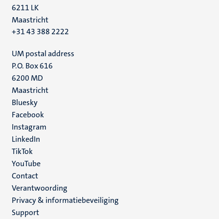
6211 LK
Maastricht
+31 43 388 2222
UM postal address
P.O. Box 616
6200 MD
Maastricht
Social
Bluesky
Facebook
media
Instagram
LinkedIn
TikTok
YouTube
Menu
Contact
Verantwoording
footer
Privacy & informatiebeveiliging
(NL)
Support