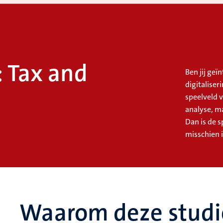
: Tax and
Ben jij geï
digitaliser
speelveld v
analyse, m
Dan is de s
misschien i
Waarom deze studi