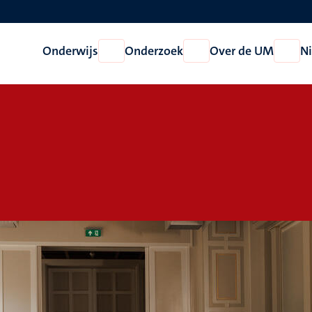
Onderwijs
Onderzoek
Over de UM
N
Open
Open
Open
Onderwijs
Onderzoek
Over
de
UM