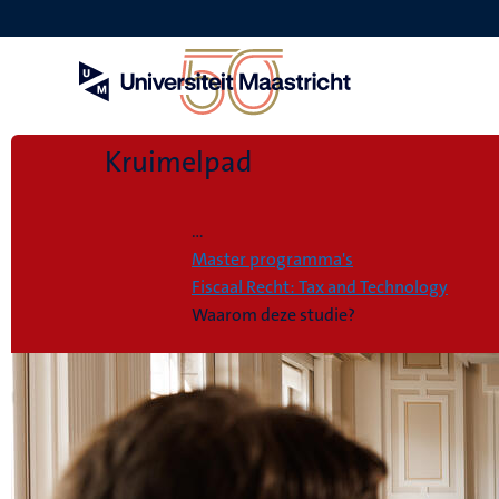
Overslaan
en
naar
de
inhoud
gaan
Kruimelpad
Home
...
Master programma's
Fiscaal Recht: Tax and Technology
Waarom deze studie?