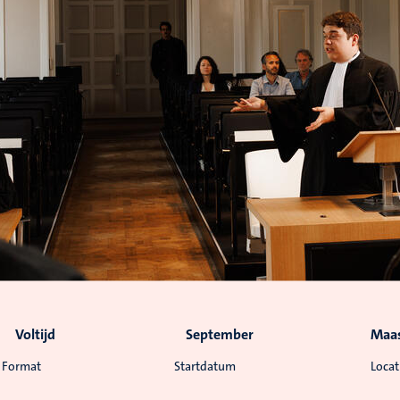
Voltijd
September
Maas
Format
Startdatum
Locat