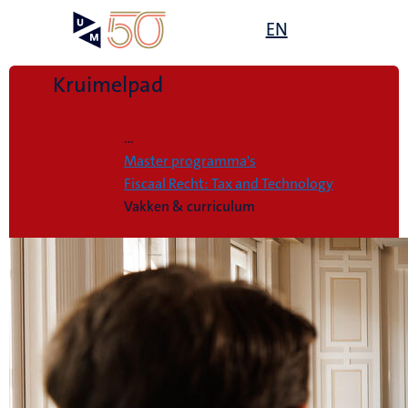
Overslaan
Open
EN
Search
My
en
UM
menu
on
naar
the
de
Kruimelpad
websit
inhoud
Home
gaan
...
Master programma's
Fiscaal Recht: Tax and Technology
Vakken & curriculum