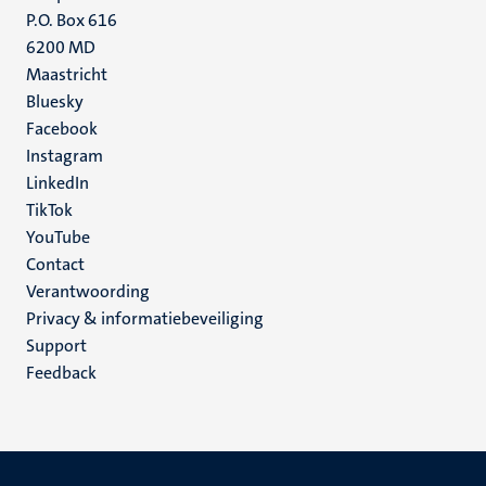
P.O. Box 616
6200 MD
Maastricht
Social
Bluesky
Facebook
media
Instagram
LinkedIn
TikTok
YouTube
Menu
Contact
Verantwoording
footer
Privacy & informatiebeveiliging
(NL)
Support
Feedback