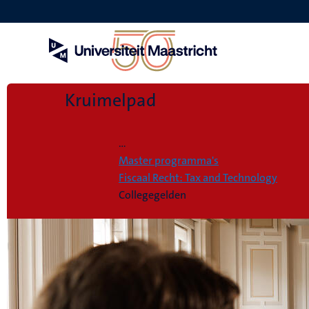
Overslaan
en
naar
de
inhoud
gaan
Kruimelpad
Home
...
Master programma's
Fiscaal Recht: Tax and Technology
Collegegelden