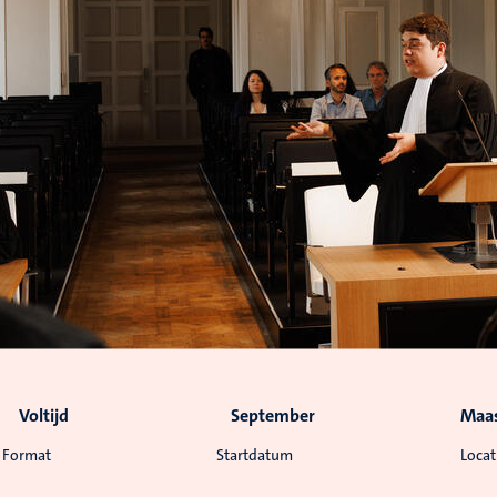
Voltijd
September
Maas
Format
Startdatum
Locat