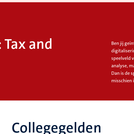
: Tax and
Ben jij geï
digitaliser
speelveld v
analyse, m
Dan is de s
misschien i
Collegegelden