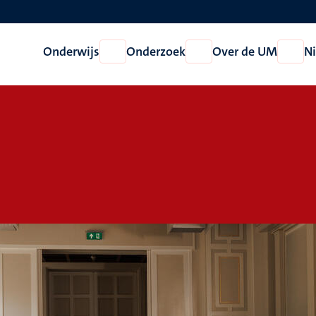
Onderwijs
Onderzoek
Over de UM
N
Open
Open
Open
Onderwijs
Onderzoek
Over
de
UM