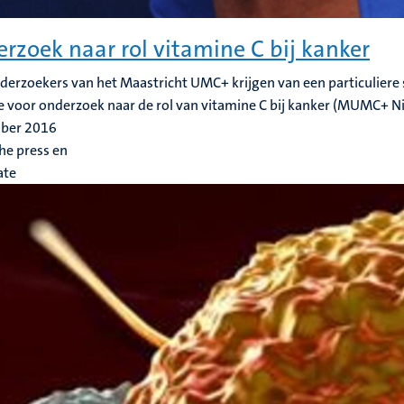
rzoek naar rol vitamine C bij kanker
derzoekers van het Maastricht UMC+ krijgen van een particuliere 
e voor onderzoek naar de rol van vitamine C bij kanker (MUMC+ N
ober 2016
he press en
ate