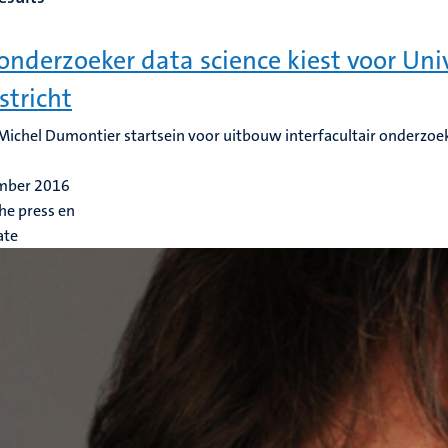
onderzoeker data science kiest voor Univ
tricht
ichel Dumontier startsein voor uitbouw interfacultair onderz
mber 2016
he press en
ate