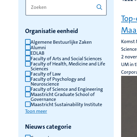
Zoek
Typ
op
een
Top-
trefwoord
trefwoord
om
Maas
Organisatie eenheid
de
resultaten
Komst M
Algemene Bestuurlijke Zaken
Alumni
te
Science
EDLAB
vernieuwen
2 nove
Faculty of Arts and Social Sciences
Faculty of Health, Medicine and Life
UM in t
Sciences
Corpor
Faculty of Law
Faculty of Psychology and
Neuroscience
Faculty of Science and Engineering
Maastricht Graduate School of
Governance
Maastricht Sustainability Institute
Toon meer
Nieuws categorie