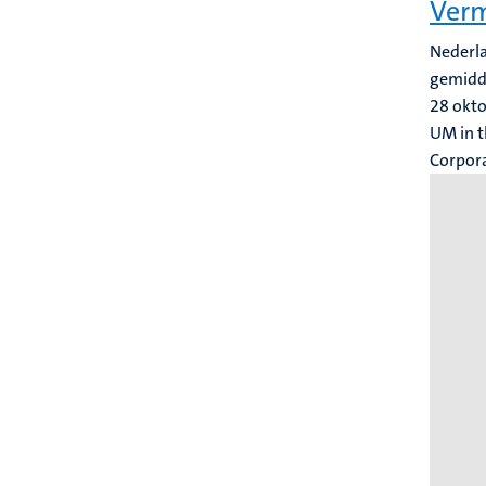
Verm
Nederla
gemidde
28 okt
UM in t
Corpor