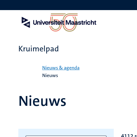
Overslaan
en
naar
de
inhoud
gaan
Kruimelpad
Home
Nieuws & agenda
Nieuws
Nieuws
4112 r