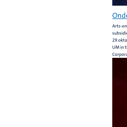
Onde
Arts-on
subsidi
29 okt
UM in t
Corpor