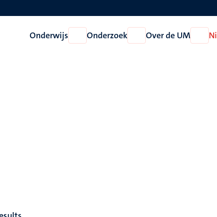
Onderwijs
Onderzoek
Over de UM
N
Open
Open
Open
Onderwijs
Onderzoek
Over
de
UM
esults