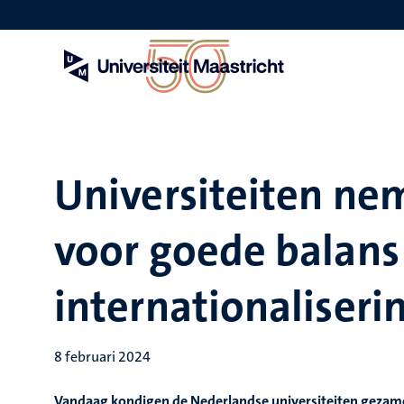
Overslaan
en
naar
de
inhoud
gaan
Universiteiten n
voor goede balans
internationaliseri
8 februari 2024
Vandaag kondigen de Nederlandse universiteiten gezame