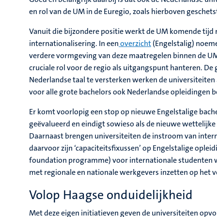
en rol van de UM in de Euregio, zoals hierboven geschets
Vanuit die bijzondere positie werkt de UM komende tijd
internationalisering. In een
overzicht
(Engelstalig) noeme
verdere vormgeving van deze maatregelen binnen de UM z
cruciale rol voor de regio als uitgangspunt hanteren. D
Nederlandse taal te versterken werken de universiteiten
voor alle grote bachelors ook Nederlandse opleidingen b
Er komt voorlopig een stop op nieuwe Engelstalige bach
geëvalueerd en eindigt sowieso als de nieuwe wettelijke
Daarnaast brengen universiteiten de instroom van inter
daarvoor zijn ‘capaciteitsfixussen’ op Engelstalige oplei
foundation programme) voor internationale studenten w
met regionale en nationale werkgevers inzetten op het v
Volop Haagse onduidelijkheid
Met deze eigen initiatieven geven de universiteiten opv