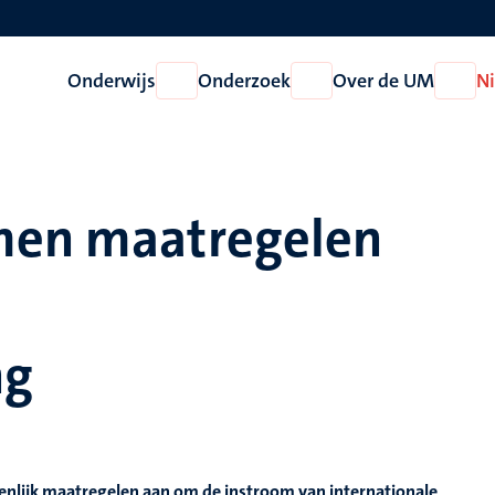
Onderwijs
Onderzoek
Over de UM
N
Open
Open
Open
Onderwijs
Onderzoek
Over
de
UM
emen maatregelen
ng
nlijk maatregelen aan om de instroom van internationale