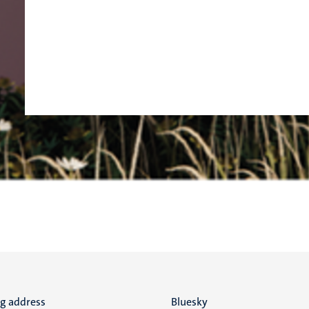
ng address
Social
Bluesky