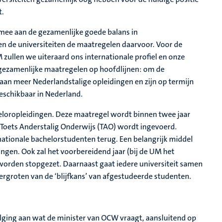
t.
 mee aan de gezamenlijke goede balans in
n de universiteiten de maatregelen daarvoor. Voor de
ullen we uiteraard ons internationale profiel en onze
e gezamenlijke maatregelen op hoofdlijnen: om de
 aan meer Nederlandstalige opleidingen en zijn op termijn
eschikbaar in Nederland.
eloropleidingen. Deze maatregel wordt binnen twee jaar
 Toets Anderstalig Onderwijs (TAO) wordt ingevoerd.
nationale bachelorstudenten terug. Een belangrijk middel
dingen. Ook zal het voorbereidend jaar (bij de UM het
orden stopgezet. Daarnaast gaat iedere universiteit samen
ergroten van de ‘blijfkans’ van afgestudeerde studenten.
olging aan wat de minister van OCW vraagt, aansluitend op