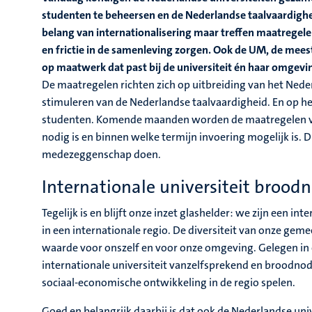
studenten te beheersen en de Nederlandse taalvaardighei
belang van internationalisering maar treffen maatregele
en frictie in de samenleving zorgen. Ook de UM, de meest
op maatwerk dat past bij de universiteit én haar omgevi
De maatregelen richten zich op uitbreiding van het Nede
stimuleren van de Nederlandse taalvaardigheid. En op h
studenten. Komende maanden worden de maatregelen vo
nodig is en binnen welke termijn invoering mogelijk is. 
medezeggenschap doen.
Internationale universiteit brood
Tegelijk is en blijft onze inzet glashelder: we zijn een in
in een internationale regio. De diversiteit van onze ge
waarde voor onszelf en voor onze omgeving. Gelegen in e
internationale universiteit vanzelfsprekend en broodnod
sociaal-economische ontwikkeling in de regio spelen.
Goed en belangrijk daarbij is dat ook de Nederlandse uni