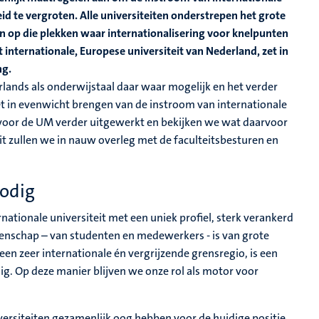
d te vergroten. Alle universiteiten onderstrepen het grote
n op die plekken waar internationalisering voor knelpunten
 internationale, Europese universiteit van Nederland, zet in
ng.
rlands als onderwijstaal daar waar mogelijk en het verder
et in evenwicht brengen van de instroom van internationale
or de UM verder uitgewerkt en bekijken we wat daarvoor
Dit zullen we in nauw overleg met de faculteitsbesturen en
nodig
ternationale universiteit met een uniek profiel, sterk verankerd
meenschap – van studenten en medewerkers - is van grote
en zeer internationale én vergrijzende grensregio, is een
ig. Op deze manier blijven we onze rol als motor voor
versiteiten gezamenlijk oog hebben voor de huidige positie