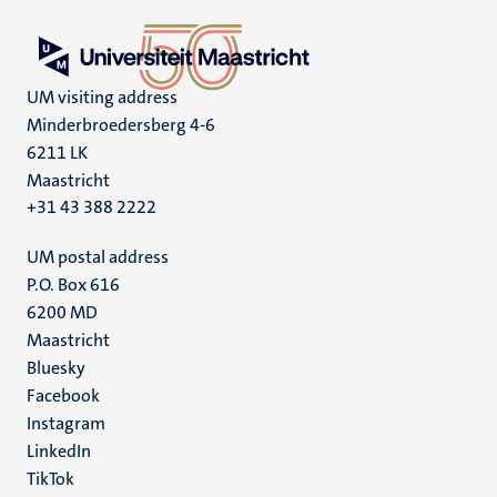
UM visiting address
Minderbroedersberg 4-6
6211 LK
Maastricht
+31 43 388 2222
UM postal address
P.O. Box 616
6200 MD
Maastricht
Social
Bluesky
Facebook
media
Instagram
LinkedIn
TikTok