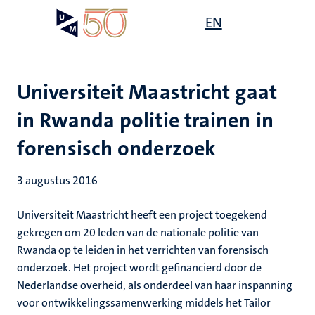
Overslaan
Open
EN
Search
My
en
UM
menu
on
naar
the
de
websit
inhoud
Universiteit Maastricht gaat
gaan
in Rwanda politie trainen in
forensisch onderzoek
3 augustus 2016
Universiteit Maastricht heeft een project toegekend
gekregen om 20 leden van de nationale politie van
Rwanda op te leiden in het verrichten van forensisch
onderzoek. Het project wordt gefinancierd door de
Nederlandse overheid, als onderdeel van haar inspanning
voor ontwikkelingssamenwerking middels het Tailor