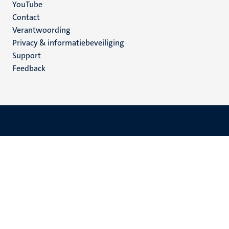
YouTube
Menu
Contact
Verantwoording
footer
Privacy & informatiebeveiliging
(NL)
Support
Feedback