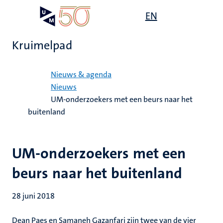
Overslaan
Open
EN
Search
My
en
UM
menu
on
naar
the
Kruimelpad
de
websit
inhoud
Home
gaan
Nieuws & agenda
Nieuws
UM-onderzoekers met een beurs naar het
buitenland
UM-onderzoekers met een
beurs naar het buitenland
28 juni 2018
Dean Paes en Samaneh Gazanfari zijn twee van de vier