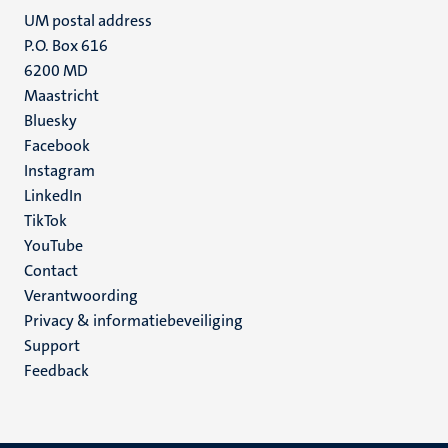
UM postal address
P.O. Box 616
6200 MD
Maastricht
Social
Bluesky
Facebook
media
Instagram
LinkedIn
TikTok
YouTube
Menu
Contact
Verantwoording
footer
Privacy & informatiebeveiliging
(NL)
Support
Feedback