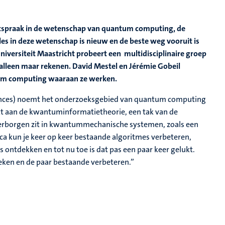
tspraak in de wetenschap van quantum computing, de
s in deze wetenschap is nieuw en de beste weg vooruit is
ersiteit Maastricht probeert een multidisciplinaire groep
leen maar rekenen. David Mestel en Jérémie Gobeil
tum computing waaraan ze werken.
nces) noemt het onderzoeksgebied van quantum computing
t aan de kwantuminformatietheorie, een tak van de
verborgen zit in kwantummechanische systemen, zoals een
ca kun je keer op keer bestaande algoritmes verbeteren,
ntdekken en tot nu toe is dat pas een paar keer gelukt.
oeken en de paar bestaande verbeteren.”