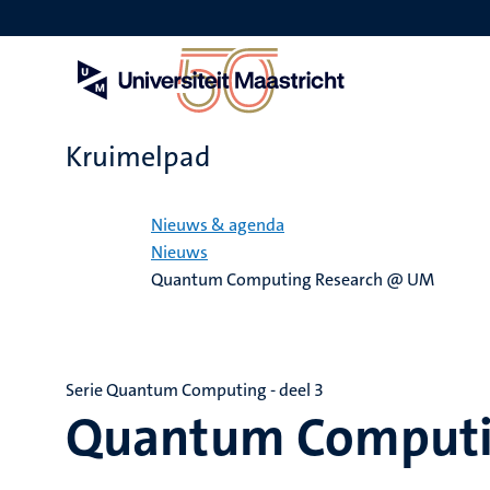
Overslaan
en
naar
de
inhoud
gaan
Kruimelpad
Home
Nieuws & agenda
Nieuws
Quantum Computing Research @ UM
Serie Quantum Computing - deel 3
Quantum Computi