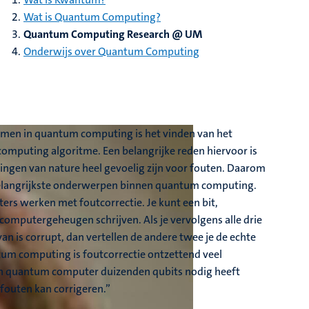
Wat is Quantum Computing?
Quantum Computing Research @ UM
Onderwijs over Quantum Computing
lemen in quantum computing is het vinden van het
mputing algoritme. Een belangrijke reden hiervoor is
kingen van nature heel gevoelig zijn voor fouten. Daarom
 belangrijkste onderwerpen binnen quantum computing.
ers werken met foutcorrectie. Je kunt een bit,
t computergeheugen schrijven. Als je vervolgens alle drie
van is corrupt, dan vertellen de andere twee je de echte
tum computing is foutcorrectie ontzettend veel
en quantum computer duizenden qubits nodig heeft
 fouten kan corrigeren.”