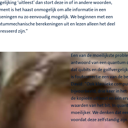
lijking ‘uitleest’ dan stort deze in of in andere woorden,
ment is het haast onmogelijk om alle informatie in een
ekeningen nu zo eenvoudig mogelijk. We beginnen met een
ntummechanische berekeningen uit en lezen alleen het deel
resseerd zijn.”
Een van de moeilijkste prob
antwoord van een quantum co
dat qubits en de golfvergelij
is foutcorrectie een van de
David: “Ook klassieke comput
bijvoorbeeld, drie keer in he
de kopieën uitleest en één er
waarden van het bit. In quan
moeilijker. We denken dat e
voordat deze zelfstandig zijn