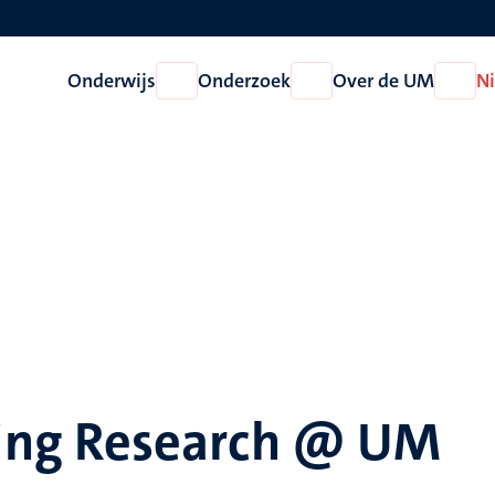
Onderwijs
Onderzoek
Over de UM
N
Open
Open
Open
Onderwijs
Onderzoek
Over
de
UM
ng Research @ UM