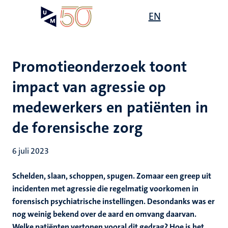
Overslaan
Open
EN
Search
My
en
UM
menu
on
naar
the
de
websit
inhoud
Promotieonderzoek toont
gaan
impact van agressie op
medewerkers en patiënten in
de forensische zorg
6 juli 2023
Schelden, slaan, schoppen, spugen. Zomaar een greep uit
incidenten met agressie die regelmatig voorkomen in
forensisch psychiatrische instellingen. Desondanks was er
nog weinig bekend over de aard en omvang daarvan.
Welke patiënten vertonen vooral dit gedrag? Hoe is het