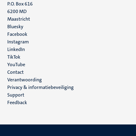
P.O. Box 616
6200 MD
Maastricht
Social
Bluesky
Facebook
media
Instagram
LinkedIn
TikTok
YouTube
Menu
Contact
Verantwoording
footer
Privacy & informatiebeveiliging
(NL)
Support
Feedback