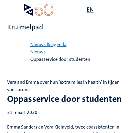
Overslaan
Open
EN
Search
My
en
UM
menu
on
naar
the
Kruimelpad
de
websit
inhoud
Home
gaan
Nieuws & agenda
Nieuws
Oppasservice door studenten
Vera and Emma over hun ‘extra miles in health’ in tijden
van corona
Oppasservice door studenten
31 maart 2020
Emma Sanders en Vera Kleinveld, twee coassistenten in