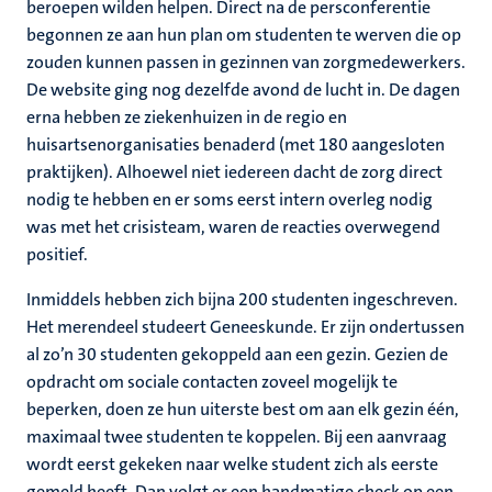
beroepen wilden helpen. Direct na de persconferentie
begonnen ze aan hun plan om studenten te werven die op
zouden kunnen passen in gezinnen van zorgmedewerkers.
De website ging nog dezelfde avond de lucht in. De dagen
erna hebben ze ziekenhuizen in de regio en
huisartsenorganisaties benaderd (met 180 aangesloten
praktijken). Alhoewel niet iedereen dacht de zorg direct
nodig te hebben en er soms eerst intern overleg nodig
was met het crisisteam, waren de reacties overwegend
positief.
Inmiddels hebben zich bijna 200 studenten ingeschreven.
Het merendeel studeert Geneeskunde. Er zijn ondertussen
al zo’n 30 studenten gekoppeld aan een gezin. Gezien de
opdracht om sociale contacten zoveel mogelijk te
beperken, doen ze hun uiterste best om aan elk gezin één,
maximaal twee studenten te koppelen. Bij een aanvraag
wordt eerst gekeken naar welke student zich als eerste
gemeld heeft. Dan volgt er een handmatige check op een