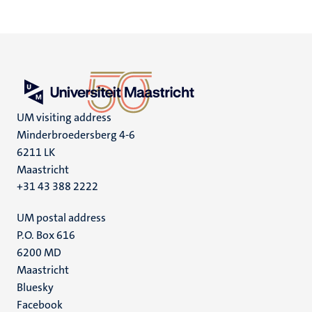
UM visiting address
Minderbroedersberg 4-6
6211 LK
Maastricht
+31 43 388 2222
UM postal address
P.O. Box 616
6200 MD
Maastricht
Social
Bluesky
Facebook
media