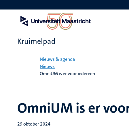
Overslaan
en
naar
de
inhoud
gaan
Kruimelpad
Home
Nieuws & agenda
Nieuws
OmniUM is er voor iedereen
OmniUM is er voor
29 oktober 2024