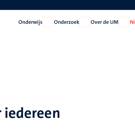
Onderwijs
Onderzoek
Over de UM
N
Open
Open
Open
Onderwijs
Onderzoek
Over
de
UM
 iedereen