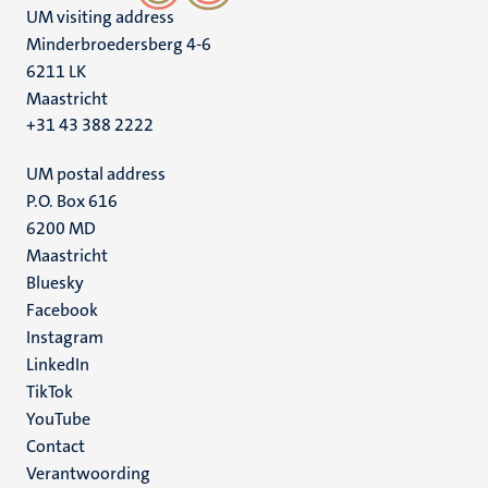
UM visiting address
Minderbroedersberg 4-6
6211 LK
Maastricht
+31 43 388 2222
UM postal address
P.O. Box 616
6200 MD
Maastricht
Social
Bluesky
Facebook
media
Instagram
LinkedIn
TikTok
YouTube
Menu
Contact
Verantwoording
footer