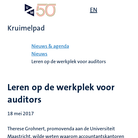
Overslaan
Open
EN
Search
My
en
UM
menu
on
naar
the
Kruimelpad
de
websit
inhoud
Home
gaan
Nieuws & agenda
Nieuws
Leren op de werkplek voor auditors
Leren op de werkplek voor
auditors
18 mei 2017
Therese Grohnert, promovenda aan de Universiteit
Maastricht, wilde weten waarom accountantskantoren