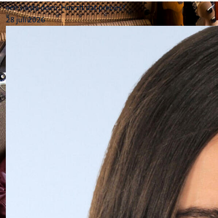
een siësta doen. Hoe zit dat precies?
28 juli 2026