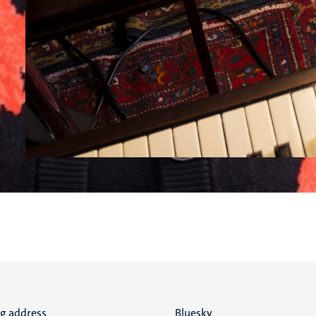
ng address
Bluesky