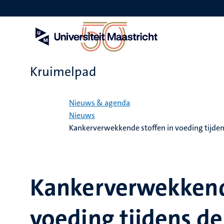
Overslaan
en
naar
de
inhoud
gaan
Kruimelpad
Home
Nieuws & agenda
Nieuws
Kankerverwekkende stoffen in voeding tijde
Kankerverwekkende
voeding tijdens d