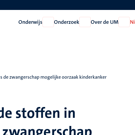
Onderwijs
Onderzoek
Over de UM
N
Open
Open
Open
Onderwijs
Onderzoek
Over
de
UM
ns de zwangerschap mogelijke oorzaak kinderkanker
 stoffen in
e zwangerschap