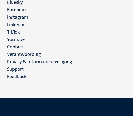
Social
Bluesky
Facebook
media
Instagram
LinkedIn
TikTok
YouTube
Menu
Contact
Verantwoording
footer
Privacy & informatiebeveiliging
(NL)
Support
Feedback