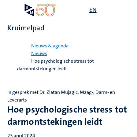
Overslaan
Open
EN
Search
My
en
UM
menu
on
naar
the
Kruimelpad
de
websit
inhoud
Home
gaan
Nieuws & agenda
Nieuws
Hoe psychologische stress tot
darmontstekingen leidt
In gesprek met Dr. Zlatan Mujagic, Maag-, Darm- en
Leverarts
Hoe psychologische stress tot
darmontstekingen leidt
23 april 2024