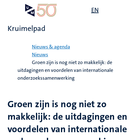
Overslaan
Open
EN
Search
My
en
UM
menu
on
naar
the
Kruimelpad
de
websit
inhoud
Home
gaan
Nieuws & agenda
Nieuws
Groen zijn is nog niet zo makkelijk: de
uitdagingen en voordelen van internationale
onderzoekssamenwerking
Groen zijn is nog niet zo
makkelijk: de uitdagingen en
voordelen van internationale