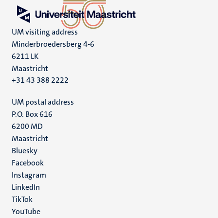
UM visiting address
Minderbroedersberg 4-6
6211 LK
Maastricht
+31 43 388 2222
UM postal address
P.O. Box 616
6200 MD
Maastricht
Social
Bluesky
Facebook
media
Instagram
LinkedIn
TikTok
YouTube