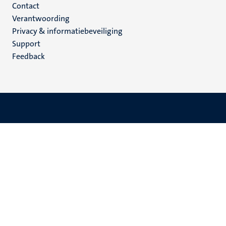
Menu
Contact
Verantwoording
footer
Privacy & informatiebeveiliging
(NL)
Support
Feedback