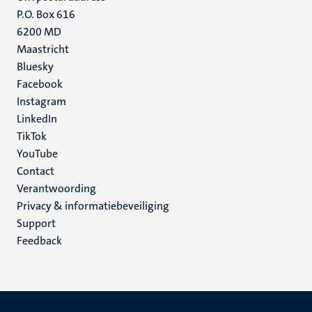
P.O. Box 616
6200 MD
Maastricht
Social
Bluesky
Facebook
media
Instagram
LinkedIn
TikTok
YouTube
Menu
Contact
Verantwoording
footer
Privacy & informatiebeveiliging
(NL)
Support
Feedback