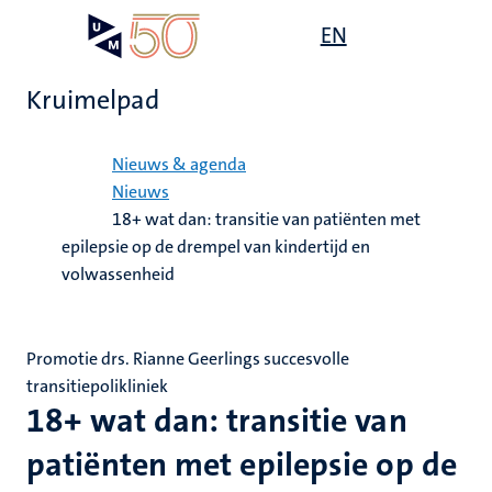
Overslaan
Open
EN
Search
My
en
UM
menu
on
naar
the
Kruimelpad
de
websit
inhoud
Home
gaan
Nieuws & agenda
Nieuws
18+ wat dan: transitie van patiënten met
epilepsie op de drempel van kindertijd en
volwassenheid
Promotie drs. Rianne Geerlings succesvolle
transitiepolikliniek
18+ wat dan: transitie van
patiënten met epilepsie op de