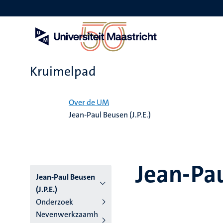
Overslaan
en
naar
de
inhoud
gaan
Kruimelpad
Home
Over de UM
Jean-Paul Beusen (J.P.E.)
Jean-Pau
Jean-Paul Beusen
(J.P.E.)
Onderzoek
Nevenwerkzaamh