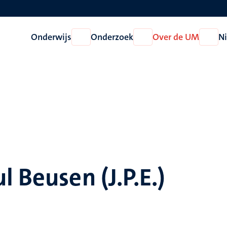
Onderwijs
Onderzoek
Over de UM
N
Open
Open
Open
Onderwijs
Onderzoek
Over
de
UM
l Beusen (J.P.E.)