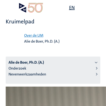
Overslaan
Open
EN
Search
My
en
UM
menu
on
naar
the
Kruimelpad
de
websit
inhoud
Home
gaan
Over de UM
Alie de Boer, Ph.D. (A.)
tie
s
Alie de Boer, Ph.D. (A.)
Onderzoek
Nevenwerkzaamheden