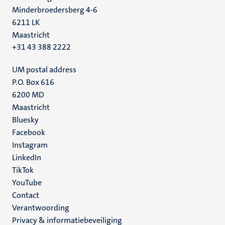
Minderbroedersberg 4-6
6211 LK
Maastricht
+31 43 388 2222
UM postal address
P.O. Box 616
6200 MD
Maastricht
Social
Bluesky
Facebook
media
Instagram
LinkedIn
TikTok
YouTube
Menu
Contact
Verantwoording
footer
Privacy & informatiebeveiliging