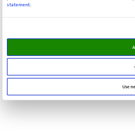
statement
.
A
Use ne