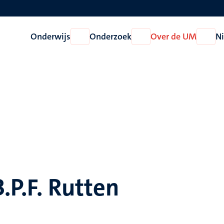
Onderwijs
Onderzoek
Over de UM
N
Open
Open
Open
Onderwijs
Onderzoek
Over
de
UM
B.P.F. Rutten