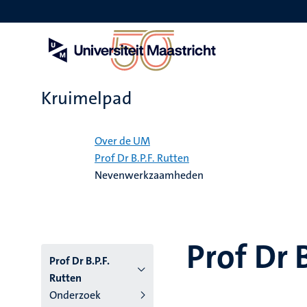
Overslaan
en
naar
de
inhoud
gaan
Kruimelpad
Home
Over de UM
Prof Dr B.P.F. Rutten
Nevenwerkzaamheden
Prof Dr 
Prof Dr B.P.F.
Rutten
Onderzoek