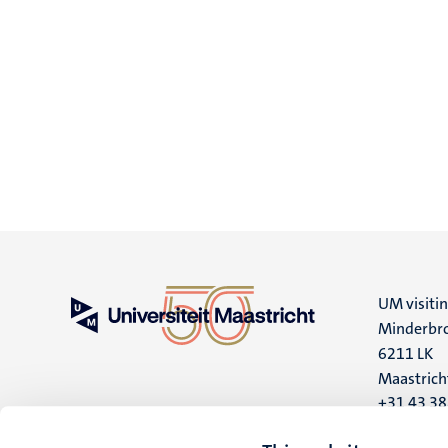
UM visiti
Minderbro
6211 LK
Maastrich
+31 43 3
UM postal