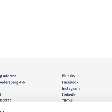
ng address
Social
Bluesky
edersberg 4-6
Facebook
media
Instagram
t
LinkedIn
88 2222
TikTok
YouTube
 address