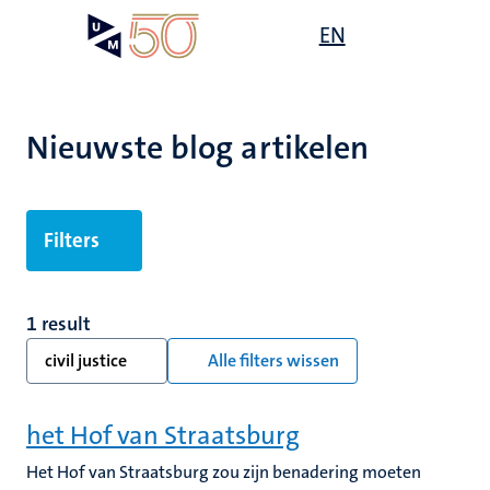
Overslaan
Open
EN
Search
My
en
UM
menu
on
naar
the
de
websit
inhoud
Nieuwste blog artikelen
gaan
Filters
1 result
civil justice
Alle filters wissen
het Hof van Straatsburg
Het Hof van Straatsburg zou zijn benadering moeten