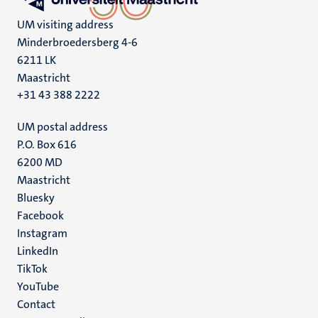
UM visiting address
Minderbroedersberg 4-6
6211 LK
Maastricht
+31 43 388 2222
UM postal address
P.O. Box 616
6200 MD
Maastricht
Social
Bluesky
Facebook
media
Instagram
LinkedIn
TikTok
YouTube
Menu
Contact