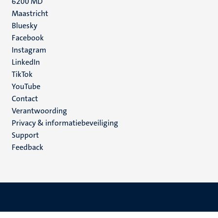
6200 MD
Maastricht
Social
Bluesky
Facebook
media
Instagram
LinkedIn
TikTok
YouTube
Menu
Contact
Verantwoording
footer
Privacy & informatiebeveiliging
(NL)
Support
Feedback