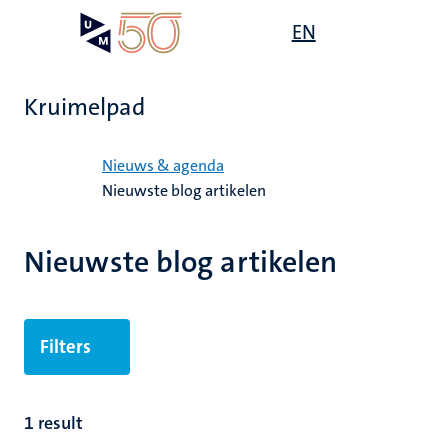
Overslaan
Open
EN
Search
My
en
UM
menu
on
naar
the
de
websit
Kruimelpad
inhoud
gaan
Home
Nieuws & agenda
Nieuwste blog artikelen
Nieuwste blog artikelen
Filters
1 result