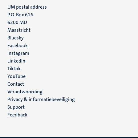
UM postal address
P.O. Box 616
6200 MD
Maastricht
Social
Bluesky
Facebook
media
Instagram
LinkedIn
TikTok
YouTube
Menu
Contact
Verantwoording
footer
Privacy & informatiebeveiliging
(NL)
Support
Feedback