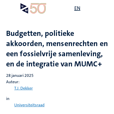
Overslaan
Open
EN
Search
My
en
UM
menu
on
naar
the
de
websit
inhoud
Budgetten, politieke
gaan
akkoorden, mensenrechten en
een fossielvrije samenleving,
en de integratie van MUMC+
28 januari 2025
Auteur:
T.J. Dekker
in
Universiteitsraad