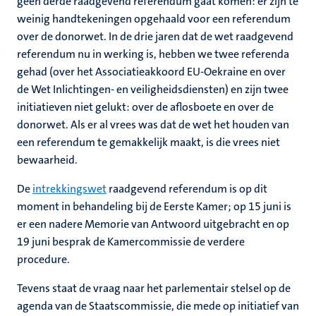
geen derde raadgevend referendum gaat komen: er zijn te
weinig handtekeningen opgehaald voor een referendum
over de donorwet. In de drie jaren dat de wet raadgevend
referendum nu in werking is, hebben we twee referenda
gehad (over het Associatieakkoord EU-Oekraine en over
de Wet Inlichtingen- en veiligheidsdiensten) en zijn twee
initiatieven niet gelukt: over de aflosboete en over de
donorwet. Als er al vrees was dat de wet het houden van
een referendum te gemakkelijk maakt, is die vrees niet
bewaarheid.
De
intrekkingswet
raadgevend referendum is op dit
moment in behandeling bij de Eerste Kamer; op 15 juni is
er een nadere Memorie van Antwoord uitgebracht en op
19 juni besprak de Kamercommissie de verdere
procedure.
Tevens staat de vraag naar het parlementair stelsel op de
agenda van de Staatscommissie, die mede op initiatief van