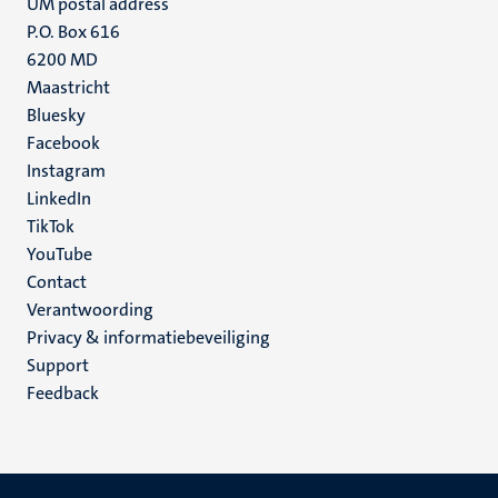
UM postal address
P.O. Box 616
6200 MD
Maastricht
Social
Bluesky
Facebook
media
Instagram
LinkedIn
TikTok
YouTube
Menu
Contact
Verantwoording
footer
Privacy & informatiebeveiliging
(NL)
Support
Feedback