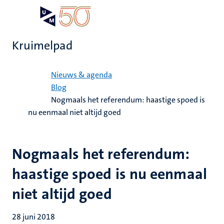
Overslaan
Open
Search
My
en
UM
menu
on
naar
the
Kruimelpad
de
websit
inhoud
Home
gaan
Nieuws & agenda
Blog
Nogmaals het referendum: haastige spoed is
nu eenmaal niet altijd goed
Nogmaals het referendum:
haastige spoed is nu eenmaal
niet altijd goed
28 juni 2018