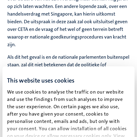
op zich laten wachten. Een andere lopende zaak, over een
handelsverdrag met Singapore, kan hierin uitkomst
bieden. De uitspraak in deze zaak zal ook uitsluitsel geven
over CETA en de vraag of het wel of geen terrein betreft
waarop er nationale goedkeuringsprocedures van kracht
zijn.
Als dit het geval is en de nationale parlementen buitenspel
staan, zal dit niet betekenen dat de politieke (of
constitutionele) discussies ophouden. Wanneer de
This website uses cookies
conclusie luidt dat het wel degelijk om een gemengd
verdrag gaat waarover nationale parlementen wel
We use cookies to analyse the traffic on our website
degelijk zeggenschap hebben, dient een andere kwestie
and use the findings from such analyses to improve
zich weer aan. Een aanvaarding van CETA zou in zo’n geval
the user experience. On certain pages we also use,
via een goedkeuringswet in het parlement moeten
after you have given your consent, cookies to
plaatsen vinden, hetgeen de deur open zet voor een
personalise content, emails and ads, but only with
referendum. Zoals bij het Oekraïneverdrag iduidelijk is
your consent. You can allow installation of all cookies
geworden is deze optie niet zonder bezwaren en
on your device or allow necessary cookies only. View