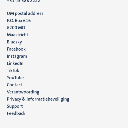
+31 43 388 2222
UM postal address
P.O. Box 616
6200 MD
Maastricht
Social
Bluesky
Facebook
media
Instagram
LinkedIn
TikTok
YouTube
Menu
Contact
Verantwoording
footer
Privacy & informatiebeveiliging
(NL)
Support
Feedback