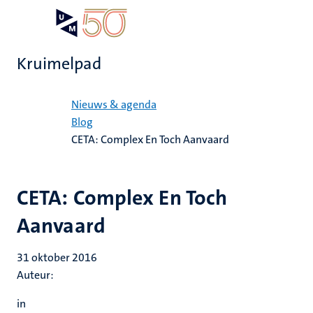
Overslaan
Open
Search
My
en
UM
menu
on
naar
the
Kruimelpad
de
websit
inhoud
Home
gaan
Nieuws & agenda
Blog
CETA: Complex En Toch Aanvaard
CETA: Complex En Toch
Aanvaard
31 oktober 2016
Auteur:
in