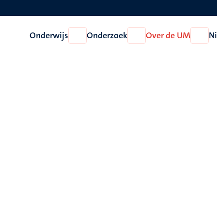
Onderwijs
Onderzoek
Over de UM
N
Open
Open
Open
Onderwijs
Onderzoek
Over
de
UM