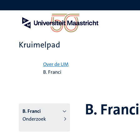
Overslaan
en
naar
de
inhoud
gaan
Kruimelpad
Home
Over de UM
B. Franci
B. Franci
B. Franci
Onderzoek