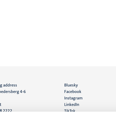
ng address
Social
Bluesky
edersberg 4-6
Facebook
media
Instagram
t
LinkedIn
88 2222
TikTok