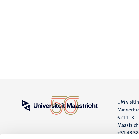
UM visiti
Minderbro
6211 LK
Maastrich
+31 43 3