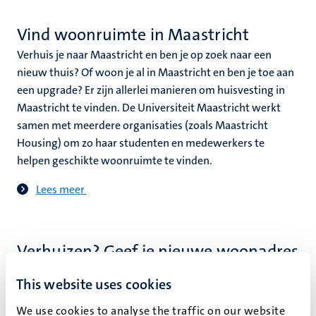
Vind woonruimte in Maastricht
Verhuis je naar Maastricht en ben je op zoek naar een
nieuw thuis? Of woon je al in Maastricht en ben je toe aan
een upgrade? Er zijn allerlei manieren om huisvesting in
Maastricht te vinden. De Universiteit Maastricht werkt
samen met meerdere organisaties (zoals Maastricht
Housing) om zo haar studenten en medewerkers te
helpen geschikte woonruimte te vinden.
Lees meer
Verhuizen? Geef je nieuwe woonadres
door
This website uses cookies
Ben je student aan de UM en ga je verhuizen? Zorg dan dat
We use cookies to analyse the traffic on our website
je nieuwe woonadres bij de Universiteit Maastricht