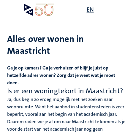
Overslaan
Open
EN
Search
My
en
UM
menu
on
naar
the
de
websit
inhoud
Alles over wonen in
gaan
Maastricht
Ga je op kamers? Ga je verhuizen of blijf je juist op
hetzelfde adres wonen? Zorg dat je weet wat je moet
doen.
Is er een woningtekort in Maastricht?
Ja, dus b
egin zo vroeg mogelijk met het zoeken naar
woonruimte. Want het aanbod in studentensteden is zeer
beperkt, vooral aan het begin van het academisch jaar.
Daarom raden we je af om naar Maastricht te komen als je
voor de start van het academisch jaar nog geen