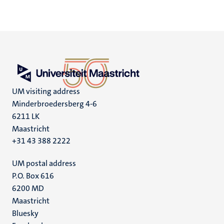
UM visiting address
Minderbroedersberg 4-6
6211 LK
Maastricht
+31 43 388 2222
UM postal address
P.O. Box 616
6200 MD
Maastricht
Social
Bluesky