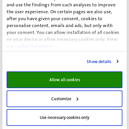
and use the findings from such analyses to improve
bekend is. Hoe je dat doet is afhankelijk van je situatie.
the user experience. On certain pages we also use,
Verhuis je binnen Nederland, kom je uit het buitenland, of
after you have given your consent, cookies to
ga je juist over de grens wonen. Schrijf je in ieder geval in
personalise content, emails and ads, but only with
bij de gemeente waar je gaat wonen. Ga je in Maastricht
your consent. You can allow installation of all cookies
wonen, dan kun je hulp krijgen met inschrijven.
on your device or allow necessary cookies only. View
Lees meer
our
cookie statement
.
Show details
Huurteam Zuid-Limburg
Probleem met je borg of huurcontract, betaal je te veel
Allow all cookies
huur of servicekosten, wordt je studentenhuis slecht
onderhouden? Studenten van de Universiteit Maastricht
Customize
die woonruimte huren, kunnen advies en begeleiding
krijgen van het Huurteam Zuid-Limburg.
Use necessary cookies only
Lees meer