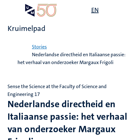
Overslaan
Open
EN
Search
My
en
UM
menu
on
naar
the
Kruimelpad
de
websit
inhoud
Home
gaan
Stories
Nederlandse directheid en Italiaanse passie:
het verhaal van onderzoeker Margaux Frigoli
Sense the Science at the Faculty of Science and
Engineering 17
Nederlandse directheid en
Italiaanse passie: het verhaal
van onderzoeker Margaux