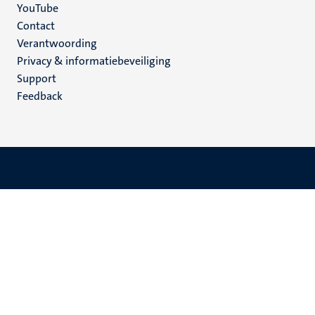
YouTube
Menu
Contact
Verantwoording
footer
Privacy & informatiebeveiliging
(NL)
Support
Feedback