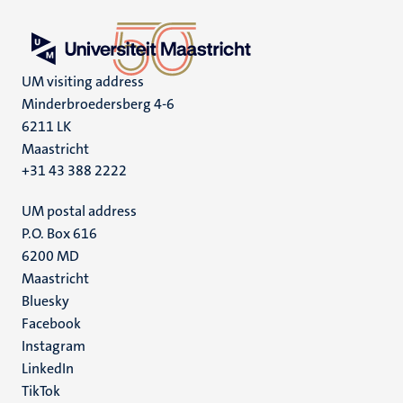
UM visiting address
Minderbroedersberg 4-6
6211 LK
Maastricht
+31 43 388 2222
UM postal address
P.O. Box 616
6200 MD
Maastricht
Social
Bluesky
Facebook
media
Instagram
LinkedIn
TikTok