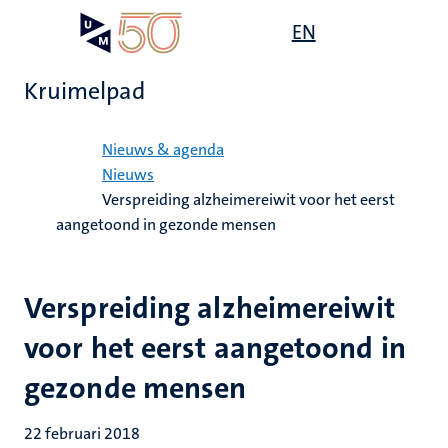
Overslaan
Open
EN
Search
My
en
UM
menu
on
naar
the
Kruimelpad
de
websit
inhoud
Home
gaan
Nieuws & agenda
Nieuws
Verspreiding alzheimereiwit voor het eerst
aangetoond in gezonde mensen
Verspreiding alzheimereiwit
voor het eerst aangetoond in
gezonde mensen
22 februari 2018