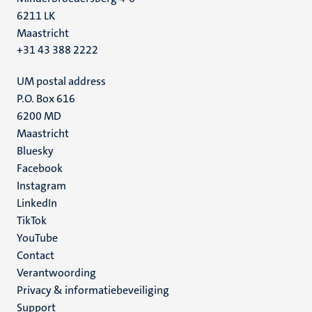
6211 LK
Maastricht
+31 43 388 2222
UM postal address
P.O. Box 616
6200 MD
Maastricht
Social
Bluesky
Facebook
media
Instagram
LinkedIn
TikTok
YouTube
Menu
Contact
Verantwoording
footer
Privacy & informatiebeveiliging
(NL)
Support